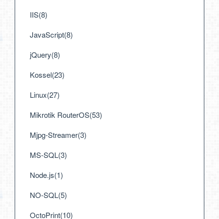
IIS(8)
JavaScript(8)
jQuery(8)
Kossel(23)
Linux(27)
Mikrotik RouterOS(53)
Mjpg-Streamer(3)
MS-SQL(3)
Node.js(1)
NO-SQL(5)
OctoPrint(10)