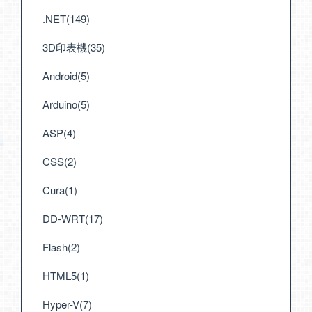
.NET(149)
3D印表機(35)
Android(5)
Arduino(5)
ASP(4)
CSS(2)
Cura(1)
DD-WRT(17)
Flash(2)
HTML5(1)
Hyper-V(7)