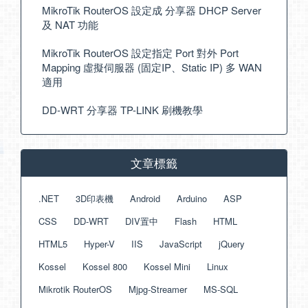
MikroTik RouterOS 設定成 分享器 DHCP Server
及 NAT 功能
MikroTik RouterOS 設定指定 Port 對外 Port
Mapping 虛擬伺服器 (固定IP、Static IP) 多 WAN
適用
DD-WRT 分享器 TP-LINK 刷機教學
文章標籤
.NET
3D印表機
Android
Arduino
ASP
CSS
DD-WRT
DIV置中
Flash
HTML
HTML5
Hyper-V
IIS
JavaScript
jQuery
Kossel
Kossel 800
Kossel Mini
Linux
Mikrotik RouterOS
Mjpg-Streamer
MS-SQL