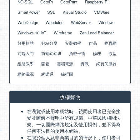
NO-SQL
OctoPi
OctoPrint
Raspberry Pi
SmartPower
SSL
Visual Studio
VMWare
WebDesign
Webduino
WebServer
Windows
Windows 10 IoT
Wireframe
Zen Load Balancer
好用軟體
好站分享
安裝教學
作品
物聯網
前端入門
前端幼幼班
負載平衡
修理
原型
組裝教學
開箱
雲端電源
實戰
網頁伺服器
網路電源
網樂通
線框圖
版權聲明
在瀏覽或使用本網站時，視同使用者已完全接
受並瞭解本聲明中所有規範、中華民國相關法
規、一切國際網路規定及使用慣例，並不得為
任何不法目的使用本網站。
在限於個人及非商業目的的情況下，使用者可