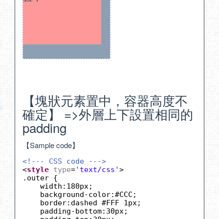
【塊狀元素置中，容器高度不
確定】 =>外層上下設置相同的
padding
【Sample code】
<!--- CSS code --->
<
style
type
=
'text/css'
>
.outer {
width:180px;
background-color:#CCC;
border:dashed #FFF 1px;
padding-bottom:30px;