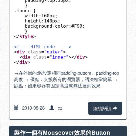
padding-top:30px;
}
.inner {
width:160px;
height:140px;
background-color:#F99;
}
</
style
>
<!--- HTML code  --->
<
div
class
=
"outer"
>
<
div
class
=
"inner"
></
div
>
</
div
>
→在外層的div設定相同padding-buttom、padding-top
高度 → 優點：支援所有的瀏覽器，語法相當簡單 →
缺點：如果容器有固定高度就無法達到效果
2013-08-28
ez
繼續閱讀
製作一個有Mouseover效果的Button