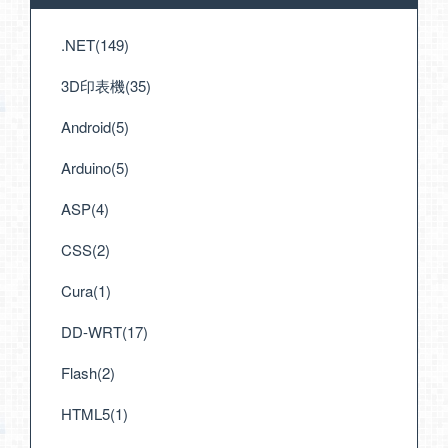
.NET(149)
3D印表機(35)
Android(5)
Arduino(5)
ASP(4)
CSS(2)
Cura(1)
DD-WRT(17)
Flash(2)
HTML5(1)