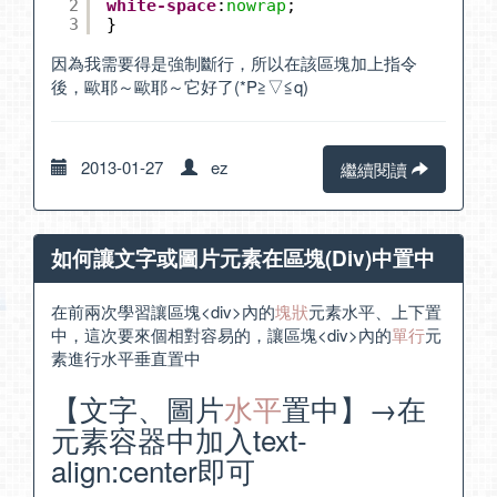
2
white-space
:
nowrap
;
3
}
因為我需要得是強制斷行，所以在該區塊加上指令
後，歐耶～歐耶～它好了(*P≧▽≦q)
2013-01-27
ez
繼續閱讀
如何讓文字或圖片元素在區塊(Div)中置中
在前兩次學習讓區塊<div>內的
塊狀
元素
水平
、
上下
置
中，這次要來個相對容易的，讓區塊<div>內的
單行
元
素進行水平垂直置中
【文字、圖片
水平
置中】→在
元素容器中加入text-
align:center即可