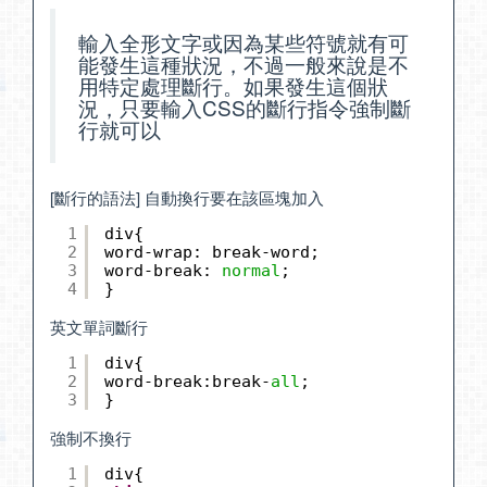
輸入全形文字或因為某些符號就有可
能發生這種狀況，不過一般來說是不
用特定處理斷行。
如果發生這個狀
況，只要輸入CSS的斷行指令強制斷
行就可以
[斷行的語法] 自動換行要在該區塊加入
1
div{
2
word-wrap: break-word;
3
word-break: 
normal
;
4
}
英文單詞斷行
1
div{
2
word-break:break-
all
;
3
}
強制不換行
1
div{