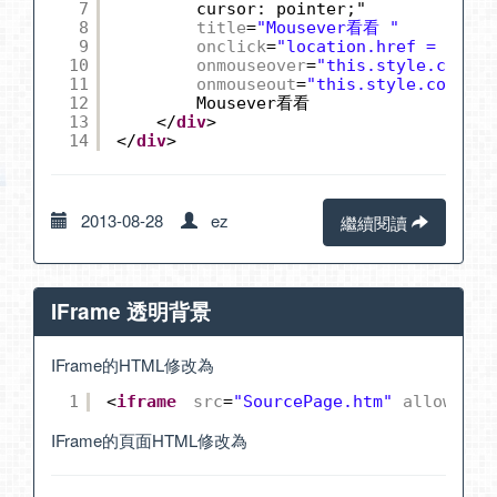
7
cursor: pointer;"
8
title
=
"Mousever看看 "
9
onclick
=
"location.href = '目
10
onmouseover
=
"this.style.color=
11
onmouseout
=
"this.style.color='
12
Mousever看看
13
</
div
>
14
</
div
>
2013-08-28
ez
繼續閱讀
IFrame 透明背景
IFrame的HTML修改為
1
<
iframe
src
=
"SourcePage.htm"
allowtran
IFrame的頁面HTML修改為