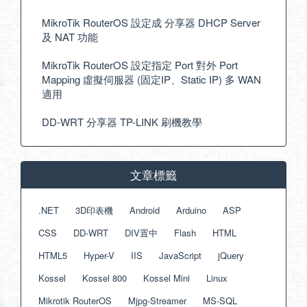
MikroTik RouterOS 設定成 分享器 DHCP Server
及 NAT 功能
MikroTik RouterOS 設定指定 Port 對外 Port
Mapping 虛擬伺服器 (固定IP、Static IP) 多 WAN
適用
DD-WRT 分享器 TP-LINK 刷機教學
文章標籤
.NET
3D印表機
Android
Arduino
ASP
CSS
DD-WRT
DIV置中
Flash
HTML
HTML5
Hyper-V
IIS
JavaScript
jQuery
Kossel
Kossel 800
Kossel Mini
Linux
Mikrotik RouterOS
Mjpg-Streamer
MS-SQL