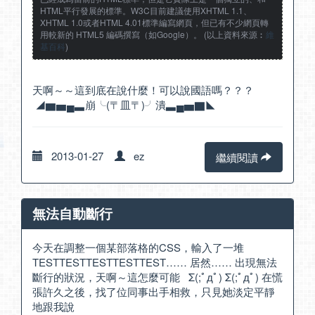
HTML平行發展的標準。W3C目前建議使用XHTML 1.1、
XHTML 1.0或者HTML 4.01標準編寫網頁，但已有不少網頁轉
用較新的 HTML5 編碼撰寫（如Google）。 (以上資料來源︰
維
基百科
)
天啊～～這到底在說什麼！可以說國語嗎？？？
◢▆▅▄▃崩╰(〒皿〒)╯潰▃▄▅▇◣
2013-01-27
ez
繼續閱讀
無法自動斷行
今天在調整一個某部落格的CSS，輸入了一堆
TESTTESTTESTTESTTEST…… 居然…… 出現無法
斷行的狀況，天啊～這怎麼可能 Σ(;ﾟдﾟ) Σ(;ﾟдﾟ) 在慌
張許久之後，找了位同事出手相救，只見她淡定平靜
地跟我說