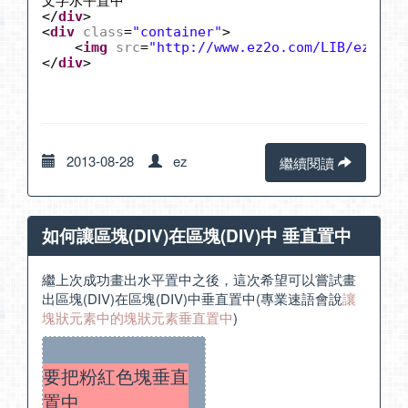
文字水平置中
</
div
>
<
div
class
=
"container"
>
<
img
src
=
"
http://www.ez2o.com/LIB/ezThum
</
div
>
2013-08-28
ez
繼續閱讀
如何讓區塊(DIV)在區塊(DIV)中 垂直置中
繼上次成功畫出
水平置中
之後，這次希望可以嘗試畫
出區塊(DIV)在區塊(DIV)中垂直置中(專業速語會說
讓
塊狀元素中的塊狀元素垂直置中
)
要把粉紅色塊垂直
置中