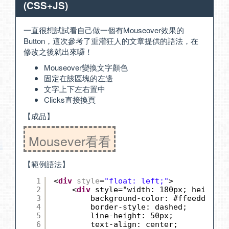
(CSS+JS)
一直很想試試看自己做一個有Mouseover效果的
Button，這次參考了
重灌狂人的文章
提供的語法，在
修改之後就出來囉！
Mouseover變換文字顏色
固定在該區塊的左邊
文字上下左右置中
Clicks直接換頁
【成品】
Mousever看看
【範例語法】
1
<
div
style
=
"float: left;"
>
2
<
div
style="width: 180px; height: 
3
background-color: #ffeedd;
4
border-style: dashed;
5
line-height: 50px;
6
text-align: center;