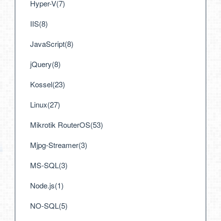
Hyper-V(7)
IIS(8)
JavaScript(8)
jQuery(8)
Kossel(23)
Linux(27)
Mikrotik RouterOS(53)
Mjpg-Streamer(3)
MS-SQL(3)
Node.js(1)
NO-SQL(5)