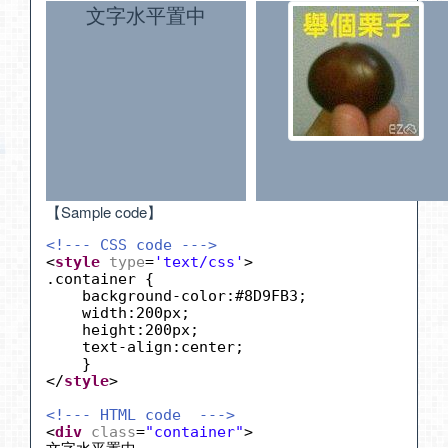
文字水平置中
【Sample code】
<!--- CSS code --->
<
style
type
=
'text/css'
>
.container {
background-color:#8D9FB3;
width:200px;
height:200px;
text-align:center;
}
</
style
>
<!--- HTML code  --->
<
div
class
=
"container"
>