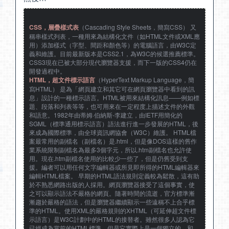
CSS，層疊樣式表
（Cascading Style Sheets，簡寫CSS） 又
稱串樣式列表，一種用來為結構化文件（如HTML文件或XML應
用）添加樣式（字型、間距和顏色等）的電腦語言，由W3C定
義和維護。目前最新版本是CSS2.1，為W3C的候選推薦標準。
CSS3現在已被大部分現代瀏覽器支援，而下一版的CSS4仍在
開發過程中。
HTML，超文件標示語言
（HyperText Markup Language，簡
寫HTML） 是為「網頁建立和其它可在網頁瀏覽器中看到的訊
息」設計的一種標示語言。HTML被用來結構化訊息——例如標
題、段落和列表等等，也可用來在一定程度上描述文件的外觀
和語意。1982年由蒂姆·伯納斯-李建立，由IETF用簡化的
SGML（標準通用標示語言）語法進行進一步發展的HTML，後
來成為國際標準，由全球資訊網協會（W3C）維護。 HTML檔
案最常用的副檔名（副檔名）是.html，但是像DOS這樣的舊作
業系統限制副檔名為最多3個字元，所以.htm副檔名也允許使
用。現在.htm副檔名使用的比較少一些了，但是仍舊受到支
援。編者可以用任何文字編輯器或所見即所得的HTML編輯器來
編輯HTML檔案。 早期的HTML語法規則定義較為鬆散，這有助
於不熟悉網路出版的人採用。網頁瀏覽器接受了這個事實，使
之可以顯示語法不嚴格的網頁。隨著時間的流逝，官方標準漸
漸趨於嚴格的語法，但是瀏覽器繼續顯示一些遠稱不上合乎標
準的HTML。使用XML的嚴格規則的XHTML（可延伸超文件標
示語言）是W3C計劃中的HTML的接替者。雖然很多人認為它
已經成為當前的HTML標準，但是它實際上是一個獨立的、和