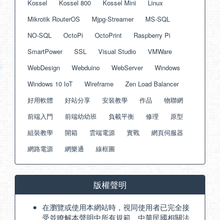
Kossel
Kossel 800
Kossel Mini
Linux
Mikrotik RouterOS
Mjpg-Streamer
MS-SQL
NO-SQL
OctoPi
OctoPrint
Raspberry Pi
SmartPower
SSL
Visual Studio
VMWare
WebDesign
Webduino
WebServer
Windows
Windows 10 IoT
Wireframe
Zen Load Balancer
好用軟體
好站分享
安裝教學
作品
物聯網
前端入門
前端幼幼班
負載平衡
修理
原型
組裝教學
開箱
雲端電源
實戰
網頁伺服器
網路電源
網樂通
線框圖
版權聲明
在瀏覽或使用本網站時，視同使用者已完全接
受並瞭解本聲明中所有規範、中華民國相關法