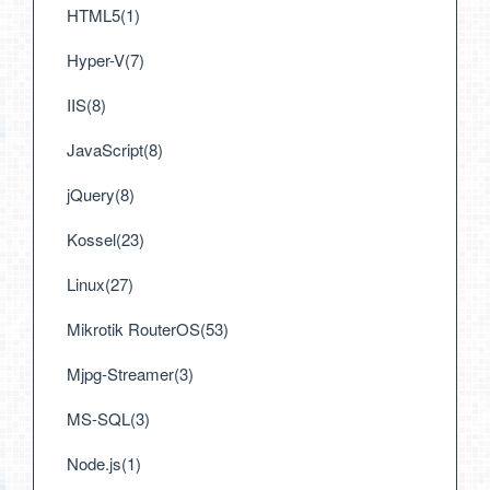
HTML5(1)
Hyper-V(7)
IIS(8)
JavaScript(8)
jQuery(8)
Kossel(23)
Linux(27)
Mikrotik RouterOS(53)
Mjpg-Streamer(3)
MS-SQL(3)
Node.js(1)