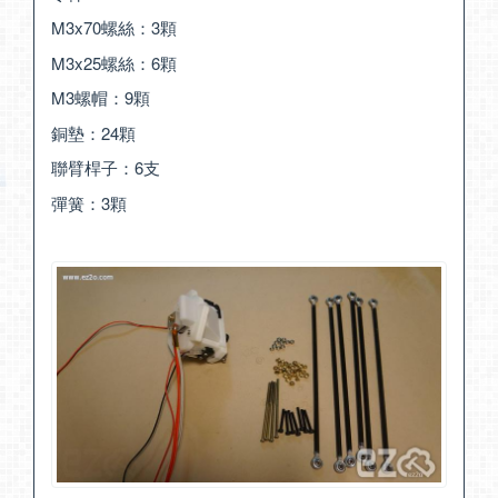
M3x70螺絲：3顆
M3x25螺絲：6顆
M3螺帽：9顆
銅墊：24顆
聯臂桿子：6支
彈簧：3顆