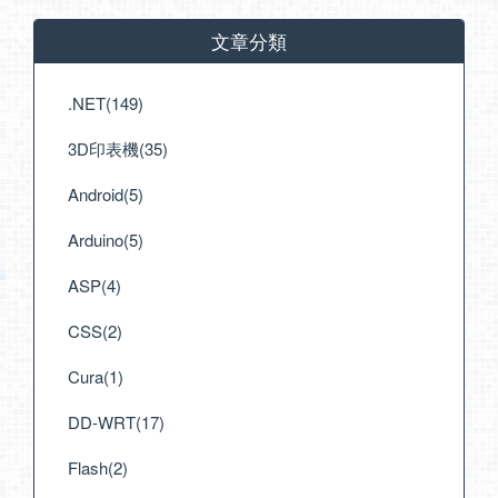
文章分類
.NET(149)
3D印表機(35)
Android(5)
Arduino(5)
ASP(4)
CSS(2)
Cura(1)
DD-WRT(17)
Flash(2)