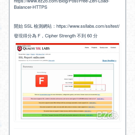
https://www.ez2o.com/Blog/Post/Free-Zen-Load-
Balancer-HTTPS
開始 SSL 檢測網站：
https://www.ssllabs.com/ssltest/
發現得分為 F，Cipher Strength 不到 60 分