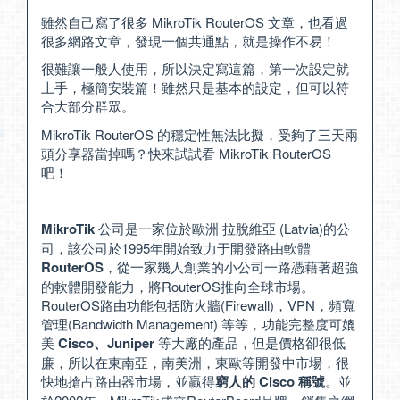
雖然自己寫了很多 MikroTik RouterOS 文章，也看過
很多網路文章，發現一個共通點，就是操作不易！
很難讓一般人使用，所以決定寫這篇，第一次設定就
上手，極簡安裝篇！雖然只是基本的設定，但可以符
合大部分群眾。
MikroTik RouterOS 的穩定性無法比擬，受夠了三天兩
頭分享器當掉嗎？快來試試看 MikroTik RouterOS
吧！
MikroTik
公司是一家位於歐洲 拉脫維亞 (Latvia)的公
司，該公司於1995年開始致力于開發路由軟體
RouterOS
，從一家幾人創業的小公司一路憑藉著超強
的軟體開發能力，將RouterOS推向全球市場。
RouterOS路由功能包括防火牆(Firewall)，VPN，頻寬
管理(Bandwidth Management) 等等，功能完整度可媲
美
Cisco、Juniper
等大廠的產品，但是價格卻很低
廉，所以在東南亞，南美洲，東歐等開發中市場，很
快地搶占路由器市場，並贏得
窮人的 Cisco 稱號
。並