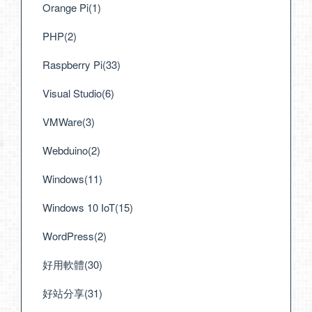
Orange Pi(1)
PHP(2)
Raspberry Pi(33)
Visual Studio(6)
VMWare(3)
Webduino(2)
Windows(11)
Windows 10 IoT(15)
WordPress(2)
好用軟體(30)
好站分享(31)