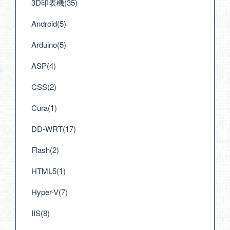
3D印表機(35)
Android(5)
Arduino(5)
ASP(4)
CSS(2)
Cura(1)
DD-WRT(17)
Flash(2)
HTML5(1)
Hyper-V(7)
IIS(8)