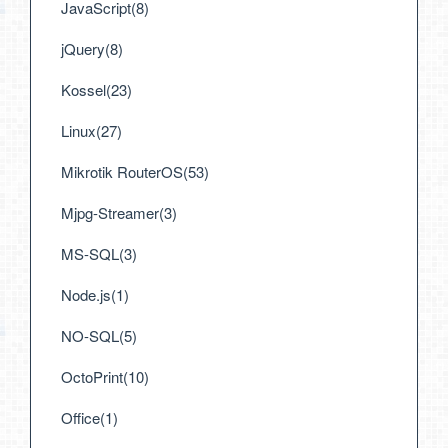
JavaScript(8)
jQuery(8)
Kossel(23)
Linux(27)
Mikrotik RouterOS(53)
Mjpg-Streamer(3)
MS-SQL(3)
Node.js(1)
NO-SQL(5)
OctoPrint(10)
Office(1)