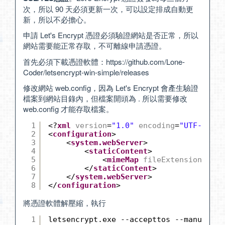
次，所以 90 天必須更新一次，可以設定排成自動更
新，所以不必擔心。
申請 Let's Encrypt 憑證必須驗證網站是否正常，所以
網站需要能正常存取，不可離線申請憑證。
首先必須下載憑證軟體：
https://github.com/Lone-
Coder/letsencrypt-win-simple/releases
修改網站 web.config，因為 Let's Encrypt 會產生驗證
檔案到網站目錄內，但檔案開頭為 . 所以需要修改
web.config 才能存取檔案。
1
<?
xml
version
=
"1.0"
encoding
=
"UTF-8"
?>
2
<
configuration
>
3
<
system.webServer
>
4
<
staticContent
>
5
<
mimeMap
fileExtension
=
"."
6
</
staticContent
>
7
</
system.webServer
>
8
</
configuration
>
將憑證軟體解壓縮，執行
1
letsencrypt.exe --accepttos --manua