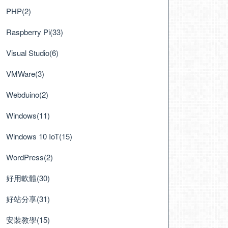
PHP(2)
Raspberry Pi(33)
Visual Studio(6)
VMWare(3)
Webduino(2)
Windows(11)
Windows 10 IoT(15)
WordPress(2)
好用軟體(30)
好站分享(31)
安裝教學(15)