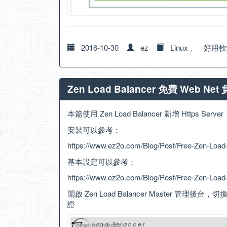
2016-10-30
ez
Linux
、
好用軟
Zen Load Balancer 免費 Web N
本篇使用 Zen Load Balancer 新增 Htt
安裝可以參考：
https://www.ez2o.com/Blog/Post/Free-Zen-Load
基本設定可以參考：
https://www.ez2o.com/Blog/Post/Free-Zen-Load
開啟 Zen Load Balancer Master 管理後台
證