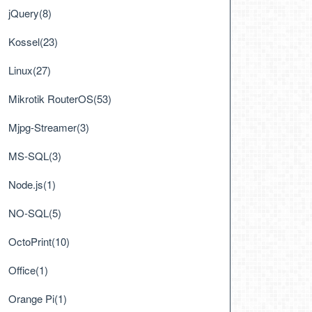
jQuery(8)
Kossel(23)
Linux(27)
Mikrotik RouterOS(53)
Mjpg-Streamer(3)
MS-SQL(3)
Node.js(1)
NO-SQL(5)
OctoPrint(10)
Office(1)
Orange Pi(1)