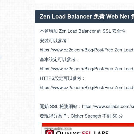
Zen Load Balancer 免費 Web N
本篇增加 Zen Load Balancer 的 SSL 安全性
安裝可以參考：
https://www.ez2o.com/Blog/Post/Free-Zen-Load
基本設定可以參考：
https://www.ez2o.com/Blog/Post/Free-Zen-Load
HTTPS設定可以參考：
https://www.ez2o.com/Blog/Post/Free-Zen-Loa
開始 SSL 檢測網站：
https://www.ssllabs.com/ss
發現得分為 F，Cipher Strength 不到 60 分