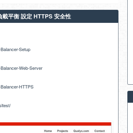
et 負載平衡 設定 HTTPS 安全性
-Balancer-Setup
-Balancer-Web-Server
d-Balancer-HTTPS
ltest/