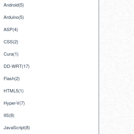
Android(5)
Arduino(5)
ASP(4)
CSS(2)
Cura(1)
DD-WRT(17)
Flash(2)
HTML5(1)
Hyper-V(7)
IIS(8)
JavaScript(8)