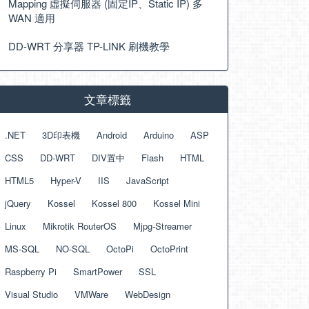
Mapping 虛擬伺服器 (固定IP、Static IP) 多
WAN 適用
DD-WRT 分享器 TP-LINK 刷機教學
文章標籤
.NET
3D印表機
Android
Arduino
ASP
CSS
DD-WRT
DIV置中
Flash
HTML
HTML5
Hyper-V
IIS
JavaScript
jQuery
Kossel
Kossel 800
Kossel Mini
Linux
Mikrotik RouterOS
Mjpg-Streamer
MS-SQL
NO-SQL
OctoPi
OctoPrint
Raspberry Pi
SmartPower
SSL
Visual Studio
VMWare
WebDesign