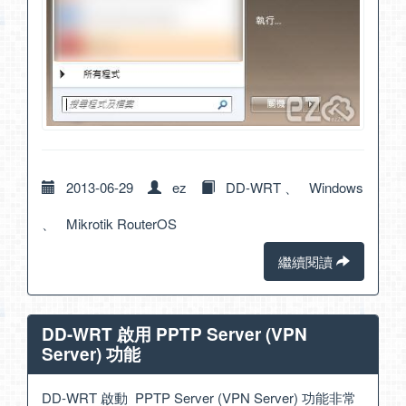
2013-06-29
ez
DD-WRT
、
Windows
、
Mikrotik RouterOS
繼續閱讀
DD-WRT 啟用 PPTP Server (VPN
Server) 功能
DD-WRT 啟動 PPTP Server (VPN Server) 功能非常