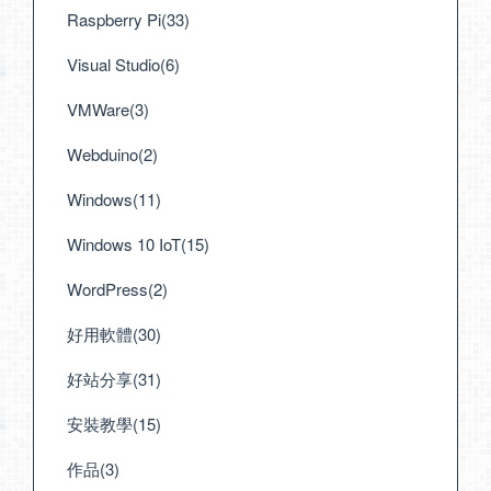
Raspberry Pi(33)
Visual Studio(6)
VMWare(3)
Webduino(2)
Windows(11)
Windows 10 IoT(15)
WordPress(2)
好用軟體(30)
好站分享(31)
安裝教學(15)
作品(3)