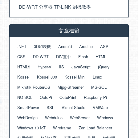
DD-WRT 分享器 TP-LINK 刷機教學
文章標籤
.NET
3D印表機
Android
Arduino
ASP
CSS
DD-WRT
DIV置中
Flash
HTML
HTML5
Hyper-V
IIS
JavaScript
jQuery
Kossel
Kossel 800
Kossel Mini
Linux
Mikrotik RouterOS
Mjpg-Streamer
MS-SQL
NO-SQL
OctoPi
OctoPrint
Raspberry Pi
SmartPower
SSL
Visual Studio
VMWare
WebDesign
Webduino
WebServer
Windows
Windows 10 IoT
Wireframe
Zen Load Balancer
好用軟體
好站分享
安裝教學
作品
物聯網