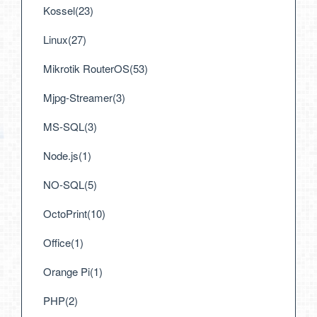
Kossel(23)
Linux(27)
Mikrotik RouterOS(53)
Mjpg-Streamer(3)
MS-SQL(3)
Node.js(1)
NO-SQL(5)
OctoPrint(10)
Office(1)
Orange Pi(1)
PHP(2)