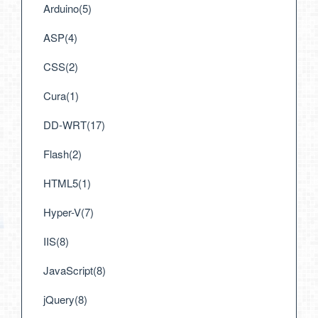
Arduino(5)
ASP(4)
CSS(2)
Cura(1)
DD-WRT(17)
Flash(2)
HTML5(1)
Hyper-V(7)
IIS(8)
JavaScript(8)
jQuery(8)