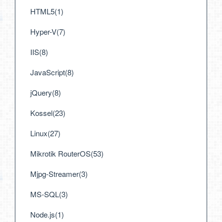
HTML5(1)
Hyper-V(7)
IIS(8)
JavaScript(8)
jQuery(8)
Kossel(23)
Linux(27)
Mikrotik RouterOS(53)
Mjpg-Streamer(3)
MS-SQL(3)
Node.js(1)