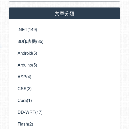
文章分類
.NET(149)
3D印表機(35)
Android(5)
Arduino(5)
ASP(4)
CSS(2)
Cura(1)
DD-WRT(17)
Flash(2)