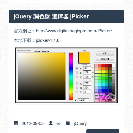
jQuery 調色盤 選擇器 jPicker
官方網址：
http://www.digitalmagicpro.com/jPicker/
本地下載：
jpicker-1.1.6
2012-09-05
ez
jQuery