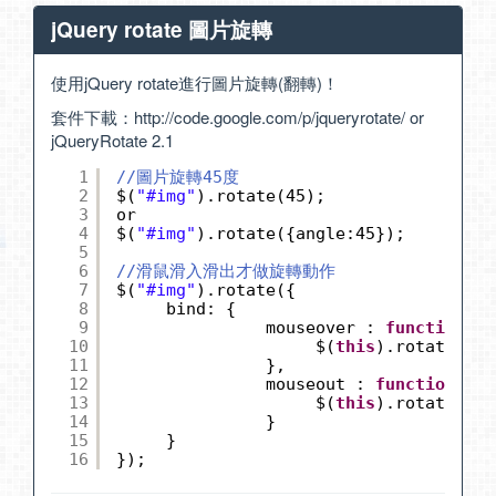
jQuery rotate 圖片旋轉
使用jQuery rotate進行圖片旋轉(翻轉)！
套件下載：
http://code.google.com/p/jqueryrotate/
or
jQueryRotate 2.1
1
//圖片旋轉45度
2
$(
"#img"
).rotate(45);
3
or
4
$(
"#img"
).rotate({angle:45});
5
6
//滑鼠滑入滑出才做旋轉動作
7
$(
"#img"
).rotate({
8
bind: {
9
mouseover : 
function
() 
10
$(
this
).rotate({an
11
},
12
mouseout : 
function
() {
13
$(
this
).rotate({an
14
}
15
}
16
});