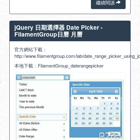
繼續閱讀
jQuery 日期選擇器 Date Picker -
FilamentGroup日曆 月曆
官方網站下載：
http://www.filamentgroup.com/lab/date_range_picker_using_
本地下載：
FilamentGroup_daterangepicker