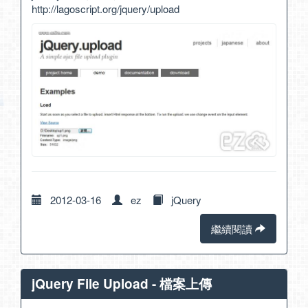
http://lagoscript.org/jquery/upload
2012-03-16
ez
jQuery
繼續閱讀
jQuery File Upload - 檔案上傳