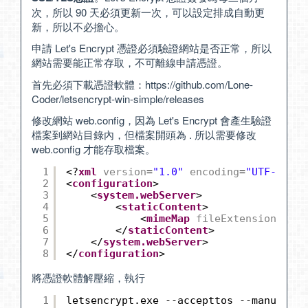
次，所以 90 天必須更新一次，可以設定排成自動更
新，所以不必擔心。
申請 Let's Encrypt 憑證必須驗證網站是否正常，所以
網站需要能正常存取，不可離線申請憑證。
首先必須下載憑證軟體：
https://github.com/Lone-
Coder/letsencrypt-win-simple/releases
修改網站 web.config，因為 Let's Encrypt 會產生驗證
檔案到網站目錄內，但檔案開頭為 . 所以需要修改
web.config 才能存取檔案。
1
<?
xml
version
=
"1.0"
encoding
=
"UTF-8"
?>
2
<
configuration
>
3
<
system.webServer
>
4
<
staticContent
>
5
<
mimeMap
fileExtension
=
"."
6
</
staticContent
>
7
</
system.webServer
>
8
</
configuration
>
將憑證軟體解壓縮，執行
1
letsencrypt.exe --accepttos --manua