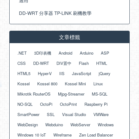
適用
DD-WRT 分享器 TP-LINK 刷機教學
文章標籤
.NET
3D印表機
Android
Arduino
ASP
CSS
DD-WRT
DIV置中
Flash
HTML
HTML5
Hyper-V
IIS
JavaScript
jQuery
Kossel
Kossel 800
Kossel Mini
Linux
Mikrotik RouterOS
Mjpg-Streamer
MS-SQL
NO-SQL
OctoPi
OctoPrint
Raspberry Pi
SmartPower
SSL
Visual Studio
VMWare
WebDesign
Webduino
WebServer
Windows
Windows 10 IoT
Wireframe
Zen Load Balancer