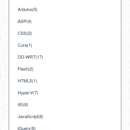
Arduino(5)
ASP(4)
CSS(2)
Cura(1)
DD-WRT(17)
Flash(2)
HTML5(1)
Hyper-V(7)
IIS(8)
JavaScript(8)
jQuery(8)