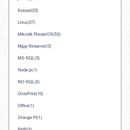
Kossel(23)
Linux(27)
Mikrotik RouterOS(53)
Mjpg-Streamer(3)
MS-SQL(3)
Node.js(1)
NO-SQL(5)
OctoPrint(10)
Office(1)
Orange Pi(1)
PHP(2)