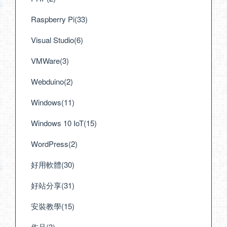
Raspberry Pi(33)
Visual Studio(6)
VMWare(3)
Webduino(2)
Windows(11)
Windows 10 IoT(15)
WordPress(2)
好用軟體(30)
好站分享(31)
安裝教學(15)
作品(3)