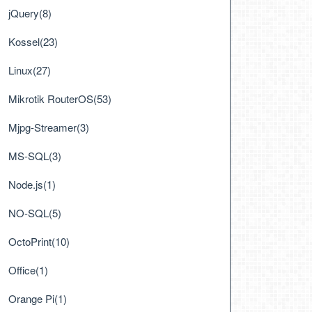
jQuery(8)
Kossel(23)
Linux(27)
Mikrotik RouterOS(53)
Mjpg-Streamer(3)
MS-SQL(3)
Node.js(1)
NO-SQL(5)
OctoPrint(10)
Office(1)
Orange Pi(1)