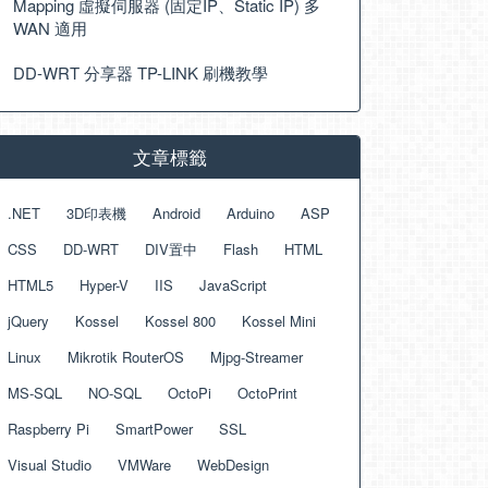
Mapping 虛擬伺服器 (固定IP、Static IP) 多
WAN 適用
DD-WRT 分享器 TP-LINK 刷機教學
文章標籤
.NET
3D印表機
Android
Arduino
ASP
CSS
DD-WRT
DIV置中
Flash
HTML
HTML5
Hyper-V
IIS
JavaScript
jQuery
Kossel
Kossel 800
Kossel Mini
Linux
Mikrotik RouterOS
Mjpg-Streamer
MS-SQL
NO-SQL
OctoPi
OctoPrint
Raspberry Pi
SmartPower
SSL
Visual Studio
VMWare
WebDesign