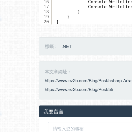
16
Console.WriteLin
17
Console.WriteLin
18
}
19
}
20
}
標籤：
.NET
本文章網址：
https://www.ez2o.com/Blog/Post/csharp-Arra
https://www.ez2o.com/Blog/Post/55
我要留言