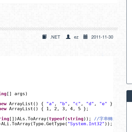
.NET
ez
2011-11-30
ing
[] args)
new
ArrayList() { 
"a"
, 
"b"
, 
"c"
, 
"d"
, 
"e"
};
new
ArrayList() { 1, 2, 3, 4, 5 };
ring
[])ALs.ToArray(
typeof
(
string
)); 
//字串轉換
)ALi.ToArray(Type.GetType(
"System.Int32"
)); 
//數值