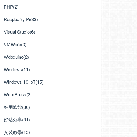
PHP(2)
Raspberry Pi(33)
Visual Studio(6)
VMWare(3)
Webduino(2)
Windows(11)
Windows 10 IoT(15)
WordPress(2)
好用軟體(30)
好站分享(31)
安裝教學(15)