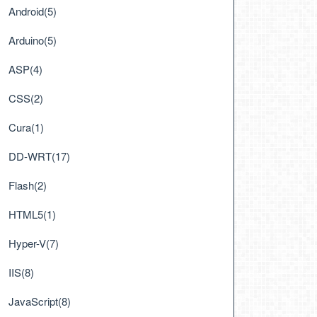
Android(5)
Arduino(5)
ASP(4)
CSS(2)
Cura(1)
DD-WRT(17)
Flash(2)
HTML5(1)
Hyper-V(7)
IIS(8)
JavaScript(8)