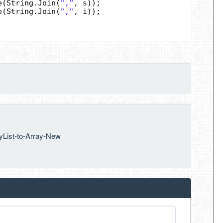
e(String.Join(
","
, s));
e(String.Join(
","
, i));
yList-to-Array-New