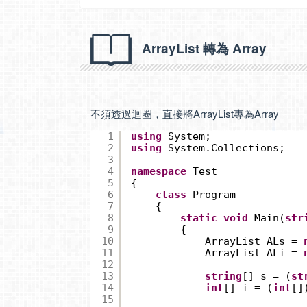
ArrayList 轉為 Array
不須透過迴圈，直接將ArrayList專為Array
1
using
System;
2
using
System.Collections;
3
4
namespace
Test
5
{
6
class
Program
7
{
8
static
void
Main(
str
9
{
10
ArrayList ALs = 
11
ArrayList ALi = 
12
13
string
[] s = (
st
14
int
[] i = (
int
[]
15