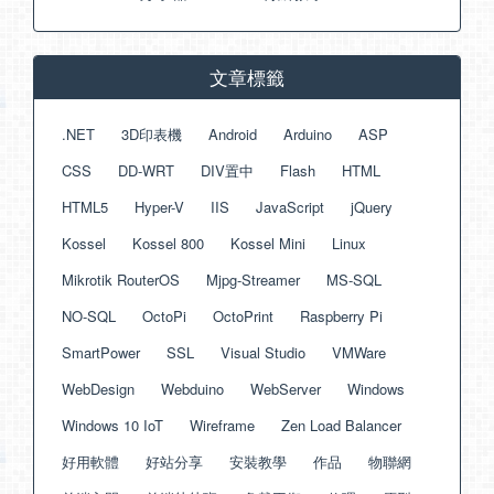
文章標籤
.NET
3D印表機
Android
Arduino
ASP
CSS
DD-WRT
DIV置中
Flash
HTML
HTML5
Hyper-V
IIS
JavaScript
jQuery
Kossel
Kossel 800
Kossel Mini
Linux
Mikrotik RouterOS
Mjpg-Streamer
MS-SQL
NO-SQL
OctoPi
OctoPrint
Raspberry Pi
SmartPower
SSL
Visual Studio
VMWare
WebDesign
Webduino
WebServer
Windows
Windows 10 IoT
Wireframe
Zen Load Balancer
好用軟體
好站分享
安裝教學
作品
物聯網