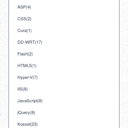
ASP(4)
CSS(2)
Cura(1)
DD-WRT(17)
Flash(2)
HTML5(1)
Hyper-V(7)
IIS(8)
JavaScript(8)
jQuery(8)
Kossel(23)