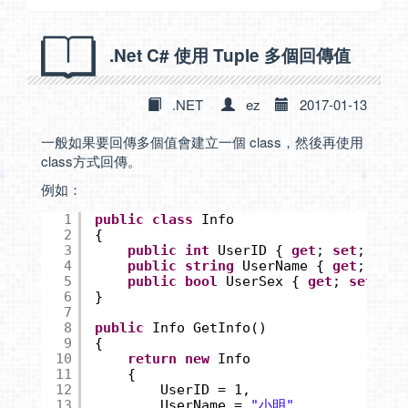
.Net C# 使用 Tuple 多個回傳值
.NET
ez
2017-01-13
一般如果要回傳多個值會建立一個 class，然後再使用
class方式回傳。
例如：
1
public
class
Info
2
{
3
public
int
UserID { 
get
; 
set
; }
4
public
string
UserName { 
get
; 
set
;
5
public
bool
UserSex { 
get
; 
set
; }
6
}
7
8
public
Info GetInfo()
9
{
10
return
new
Info
11
{
12
UserID = 1,
13
UserName = 
"小明"
,