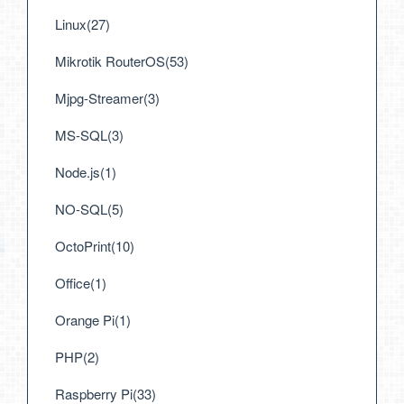
Linux(27)
Mikrotik RouterOS(53)
Mjpg-Streamer(3)
MS-SQL(3)
Node.js(1)
NO-SQL(5)
OctoPrint(10)
Office(1)
Orange Pi(1)
PHP(2)
Raspberry Pi(33)