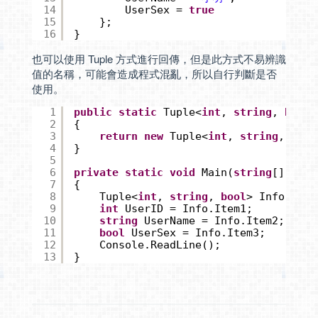
14
UserSex = 
true
15
};
16
}
也可以使用 Tuple 方式進行回傳，但是此方式不易辨識
值的名稱，可能會造成程式混亂，所以自行判斷是否
使用。
1
public
static
Tuple<
int
, 
string
, 
bool
>
2
{
3
return
new
Tuple<
int
, 
string
, 
bool
4
}
5
6
private
static
void
Main(
string
[] args
7
{
8
Tuple<
int
, 
string
, 
bool
> Info = Tu
9
int
UserID = Info.Item1;
10
string
UserName = Info.Item2;
11
bool
UserSex = Info.Item3;
12
Console.ReadLine();
13
}