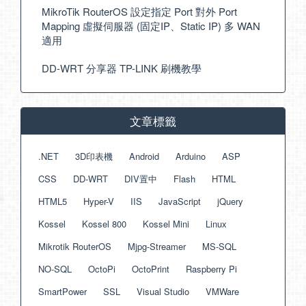
MikroTik RouterOS 設定指定 Port 對外 Port
Mapping 虛擬伺服器 (固定IP、Static IP) 多 WAN
適用
DD-WRT 分享器 TP-LINK 刷機教學
文章標籤
.NET
3D印表機
Android
Arduino
ASP
CSS
DD-WRT
DIV置中
Flash
HTML
HTML5
Hyper-V
IIS
JavaScript
jQuery
Kossel
Kossel 800
Kossel Mini
Linux
Mikrotik RouterOS
Mjpg-Streamer
MS-SQL
NO-SQL
OctoPi
OctoPrint
Raspberry Pi
SmartPower
SSL
Visual Studio
VMWare