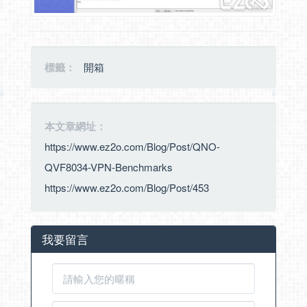
標籤：
開箱
本文章網址：
https://www.ez2o.com/Blog/Post/QNO-
QVF8034-VPN-Benchmarks
https://www.ez2o.com/Blog/Post/453
我要留言