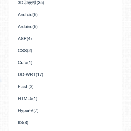
3D印表機(35)
Android(5)
Arduino(5)
ASP(4)
CSS(2)
Cura(1)
DD-WRT(17)
Flash(2)
HTML5(1)
Hyper-V(7)
IIS(8)