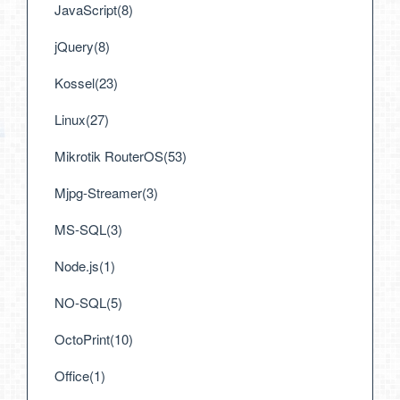
JavaScript(8)
jQuery(8)
Kossel(23)
Linux(27)
Mikrotik RouterOS(53)
Mjpg-Streamer(3)
MS-SQL(3)
Node.js(1)
NO-SQL(5)
OctoPrint(10)
Office(1)