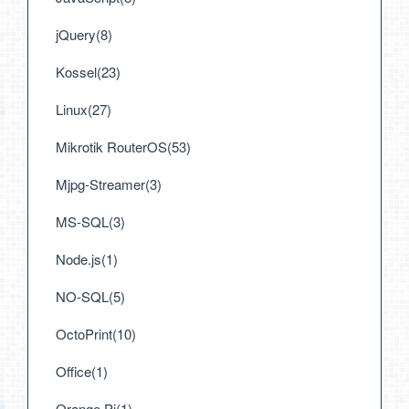
jQuery(8)
Kossel(23)
Linux(27)
Mikrotik RouterOS(53)
Mjpg-Streamer(3)
MS-SQL(3)
Node.js(1)
NO-SQL(5)
OctoPrint(10)
Office(1)
Orange Pi(1)