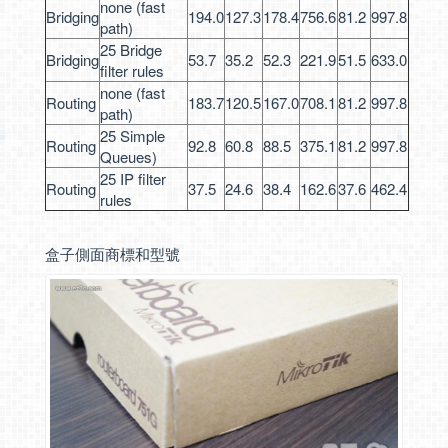
none (fast
Bridging
194.0
127.3
178.4
756.6
81.2
997.8
path)
25 Bridge
Bridging
53.7
35.2
52.3
221.9
51.5
633.0
filter rules
none (fast
Routing
183.7
120.5
167.0
708.1
81.2
997.8
path)
25 Simple
Routing
92.8
60.8
88.5
375.1
81.2
997.8
Queues)
25 IP filter
Routing
37.5
24.6
38.4
162.6
37.6
462.4
rules
盒子側面商標和型號