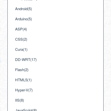
Android(5)
Arduino(5)
ASP(4)
CSS(2)
Cura(1)
DD-WRT(17)
Flash(2)
HTML5(1)
Hyper-V(7)
IIS(8)
JavaScript(8)