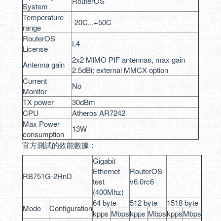
RouterOS
System
Temperature
-20C...+50C
range
RouterOS
L4
License
2x2 MIMO PIF antennas, max gain
Antenna gain
2.5dBi; external MMCX option
Current
No
Monitor
TX power
30dBm
CPU
Atheros AR7242
Max Power
13W
consumption
官方測試的效能數據：
Gigabit
Ethernet
RouterOS
RB751G-2HnD
test
v6.0rc6
(400Mhz)
64 byte
512 byte
1518 byte
Mode
Configuration
kpps
Mbps
kpps
Mbps
kpps
Mbps