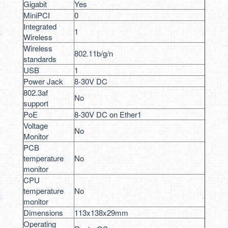
Gigabit
Yes
MiniPCI
0
Integrated
1
Wireless
Wireless
802.11b/g/n
standards
USB
1
Power Jack
8-30V DC
802.3af
No
support
PoE
8-30V DC on Ether1
Voltage
No
Monitor
PCB
temperature
No
monitor
CPU
temperature
No
monitor
Dimensions
113x138x29mm
Operating