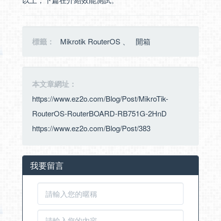
標籤：
Mikrotik RouterOS
、
開箱
本文章網址：
https://www.ez2o.com/Blog/Post/MikroTik-
RouterOS-RouterBOARD-RB751G-2HnD
https://www.ez2o.com/Blog/Post/383
我要留言