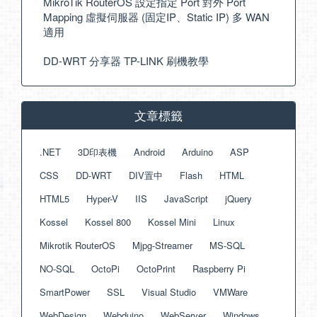
MikroTik RouterOS 設定指定 Port 對外 Port
Mapping 虛擬伺服器 (固定IP、Static IP) 多 WAN
適用
DD-WRT 分享器 TP-LINK 刷機教學
文章標籤
.NET
3D印表機
Android
Arduino
ASP
CSS
DD-WRT
DIV置中
Flash
HTML
HTML5
Hyper-V
IIS
JavaScript
jQuery
Kossel
Kossel 800
Kossel Mini
Linux
Mikrotik RouterOS
Mjpg-Streamer
MS-SQL
NO-SQL
OctoPi
OctoPrint
Raspberry Pi
SmartPower
SSL
Visual Studio
VMWare
WebDesign
Webduino
WebServer
Windows