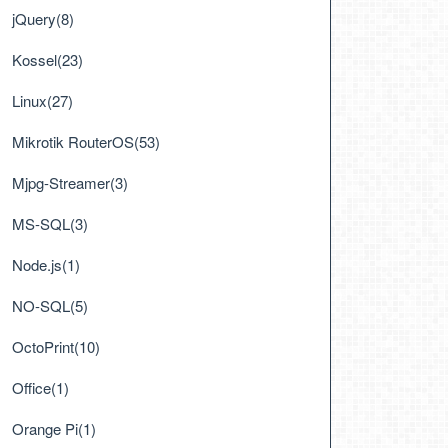
jQuery(8)
Kossel(23)
Linux(27)
Mikrotik RouterOS(53)
Mjpg-Streamer(3)
MS-SQL(3)
Node.js(1)
NO-SQL(5)
OctoPrint(10)
Office(1)
Orange Pi(1)