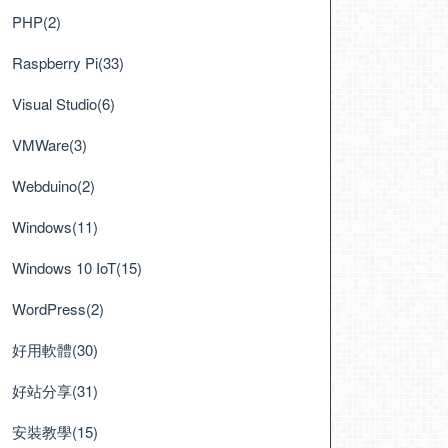
PHP(2)
Raspberry Pi(33)
Visual Studio(6)
VMWare(3)
Webduino(2)
Windows(11)
Windows 10 IoT(15)
WordPress(2)
好用軟體(30)
好站分享(31)
安裝教學(15)