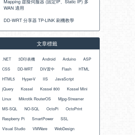
Mapping 虛擬伺服器 (固定IP、Static IP) 多
WAN 適用
DD-WRT 分享器 TP-LINK 刷機教學
文章標籤
.NET
3D印表機
Android
Arduino
ASP
CSS
DD-WRT
DIV置中
Flash
HTML
HTML5
Hyper-V
IIS
JavaScript
jQuery
Kossel
Kossel 800
Kossel Mini
Linux
Mikrotik RouterOS
Mjpg-Streamer
MS-SQL
NO-SQL
OctoPi
OctoPrint
Raspberry Pi
SmartPower
SSL
Visual Studio
VMWare
WebDesign