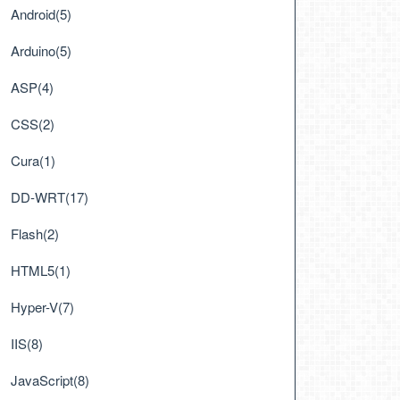
Android(5)
Arduino(5)
ASP(4)
CSS(2)
Cura(1)
DD-WRT(17)
Flash(2)
HTML5(1)
Hyper-V(7)
IIS(8)
JavaScript(8)