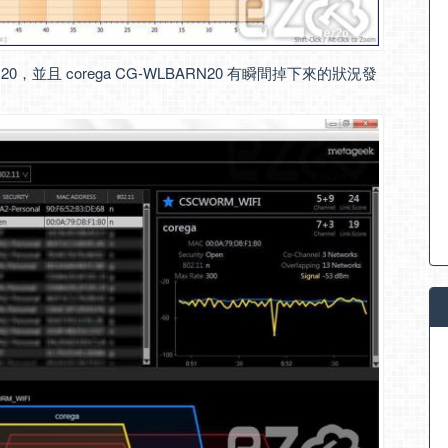
BARN20，並且 corega CG-WLBARN20 有瞬間掉下來的狀況發