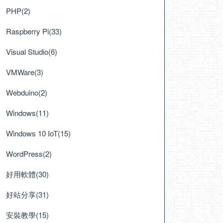
PHP(2)
Raspberry Pi(33)
Visual Studio(6)
VMWare(3)
Webduino(2)
Windows(11)
Windows 10 IoT(15)
WordPress(2)
好用軟體(30)
好站分享(31)
安裝教學(15)