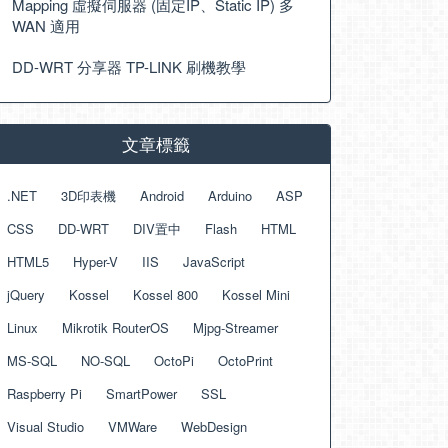
Mapping 虛擬伺服器 (固定IP、Static IP) 多
WAN 適用
DD-WRT 分享器 TP-LINK 刷機教學
文章標籤
.NET
3D印表機
Android
Arduino
ASP
CSS
DD-WRT
DIV置中
Flash
HTML
HTML5
Hyper-V
IIS
JavaScript
jQuery
Kossel
Kossel 800
Kossel Mini
Linux
Mikrotik RouterOS
Mjpg-Streamer
MS-SQL
NO-SQL
OctoPi
OctoPrint
Raspberry Pi
SmartPower
SSL
Visual Studio
VMWare
WebDesign