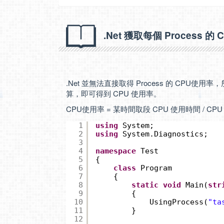
.Net 獲取每個 Process 的 C
.Net 並無法直接取得 Process 的 CPU使
算，即可得到 CPU 使用率。
CPU使用率 = 某時間取段 CPU 使用時間 / C
1
using
System;
2
using
System.Diagnostics;
3
4
namespace
Test
5
{
6
class
Program
7
{
8
static
void
Main(
str
9
{
10
UsingProcess(
"ta
11
}
12