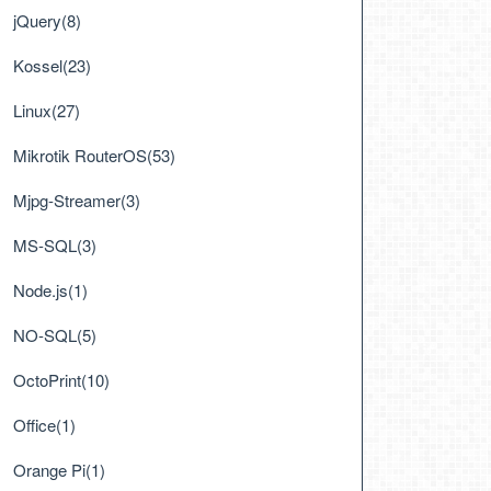
jQuery(8)
Kossel(23)
Linux(27)
Mikrotik RouterOS(53)
Mjpg-Streamer(3)
MS-SQL(3)
Node.js(1)
NO-SQL(5)
OctoPrint(10)
Office(1)
Orange Pi(1)