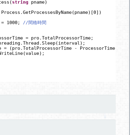
cess(
string
pname)
 Process.GetProcessesByName(pname)[0])
 = 1000; 
//間格時間
essorTime = pro.TotalProcessorTime;
hreading.Thread.Sleep(interval);
e = (pro.TotalProcessorTime - ProcessorTime).Total
WriteLine(value);