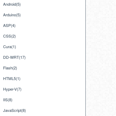
Android(5)
Arduino(5)
ASP(4)
CSS(2)
Milliseconds / interval / Environment.ProcessorCou
Cura(1)
DD-WRT(17)
Flash(2)
HTML5(1)
Hyper-V(7)
IIS(8)
JavaScript(8)