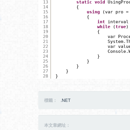
13
static
void
UsingPro
14
{
15
using
(var pro =
16
{
17
int
interval
18
while
(
true
)
19
{
20
var Proc
21
System.T
22
var valu
23
Console.
24
}
25
}
26
}
27
}
28
}
標籤：
.NET
本文章網址：