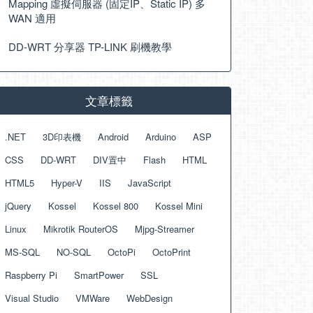
Mapping 虛擬伺服器 (固定IP、Static IP) 多
WAN 適用
DD-WRT 分享器 TP-LINK 刷機教學
文章標籤
.NET
3D印表機
Android
Arduino
ASP
CSS
DD-WRT
DIV置中
Flash
HTML
HTML5
Hyper-V
IIS
JavaScript
jQuery
Kossel
Kossel 800
Kossel Mini
Linux
Mikrotik RouterOS
Mjpg-Streamer
MS-SQL
NO-SQL
OctoPi
OctoPrint
Raspberry Pi
SmartPower
SSL
Visual Studio
VMWare
WebDesign