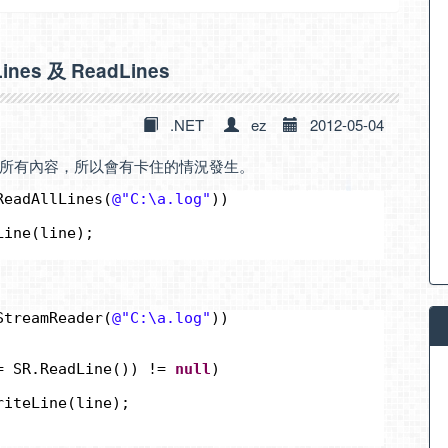
nes 及 ReadLines
.NET
ez
2012-05-04
一次載入所有內容，所以會有卡住的情況發生。
ReadAllLines(
@"C:\a.log"
))
Line(line);
StreamReader(
@"C:\a.log"
))
= SR.ReadLine()) != 
null
)
riteLine(line);