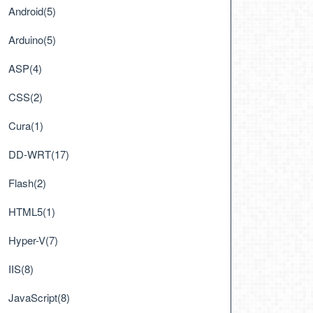
Android(5)
Arduino(5)
ASP(4)
CSS(2)
Cura(1)
DD-WRT(17)
Flash(2)
HTML5(1)
Hyper-V(7)
IIS(8)
JavaScript(8)