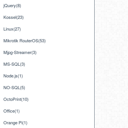
jQuery(8)
Kossel(23)
Linux(27)
Mikrotik RouterOS(53)
Mjpg-Streamer(3)
MS-SQL(3)
Node.js(1)
NO-SQL(5)
OctoPrint(10)
Office(1)
Orange Pi(1)