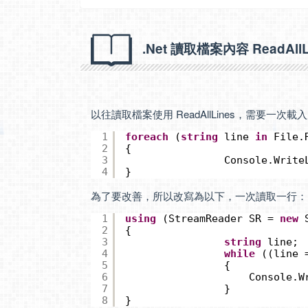
.Net 讀取檔案內容 ReadAllLi
以往讀取檔案使用 ReadAllLines，需要
1
foreach
(
string
line 
in
File.
2
{
3
Console.Write
4
}
為了要改善，所以改寫為以下，一次讀取一行：
1
using
(StreamReader SR = 
new
2
{
3
string
line;
4
while
((line 
5
{
6
Console.W
7
}
8
}