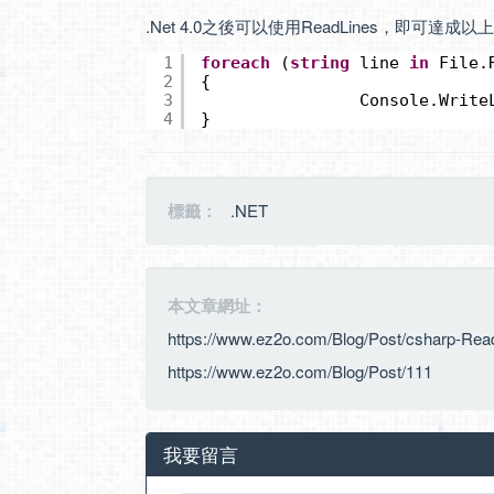
.Net 4.0之後可以使用ReadLines，即可達成
1
foreach
(
string
line 
in
File.
2
{
3
Console.Write
4
}
標籤：
.NET
本文章網址：
https://www.ez2o.com/Blog/Post/csharp-Rea
https://www.ez2o.com/Blog/Post/111
我要留言