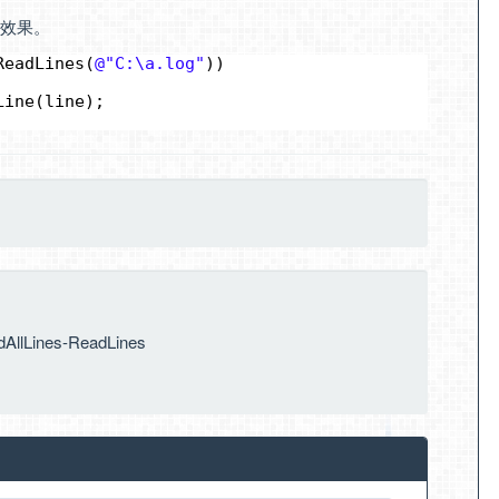
以上效果。
ReadLines(
@"C:\a.log"
))
Line(line);
dAllLines-ReadLines