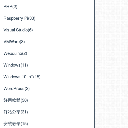
PHP(2)
Raspberry Pi(33)
Visual Studio(6)
VMWare(3)
Webduino(2)
Windows(11)
Windows 10 IoT(15)
WordPress(2)
好用軟體(30)
好站分享(31)
安裝教學(15)