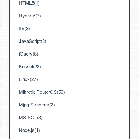
HTML5(1)
Hyper-V(7)
IIS(8)
JavaScript(8)
jQuery(8)
Kossel(23)
Linux(27)
Mikrotik RouterOS(53)
Mjpg-Streamer(3)
MS-SQL(3)
Node.js(1)