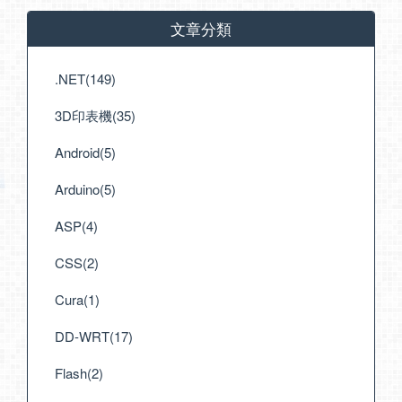
文章分類
.NET(149)
3D印表機(35)
Android(5)
Arduino(5)
ASP(4)
CSS(2)
Cura(1)
DD-WRT(17)
Flash(2)