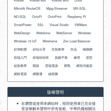
Kossel
Kossel 800
Kossel Mini
Linux
Mikrotik RouterOS
Mjpg-Streamer
MS-SQL
NO-SQL
OctoPi
OctoPrint
Raspberry Pi
SmartPower
SSL
Visual Studio
VMWare
WebDesign
Webduino
WebServer
Windows
Windows 10 IoT
Wireframe
Zen Load Balancer
好用軟體
好站分享
安裝教學
作品
物聯網
前端入門
前端幼幼班
負載平衡
修理
原型
組裝教學
開箱
雲端電源
實戰
網頁伺服器
網路電源
網樂通
線框圖
版權聲明
在瀏覽或使用本網站時，視同使用者已完全接
受並瞭解本聲明中所有規範、中華民國相關法