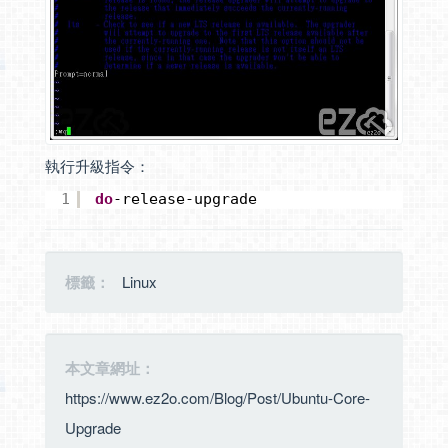
執行升級指令：
1
do
-release-upgrade
標籤：
Linux
本文章網址：
https://www.ez2o.com/Blog/Post/Ubuntu-Core-
Upgrade