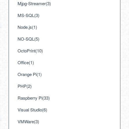
Mjpg-Streamer(3)
MS-SQL(3)
Node.js(1)
NO-SQL(5)
OctoPrint(10)
Office(1)
Orange Pi(1)
PHP(2)
Raspberry Pi(33)
Visual Studio(6)
VMWare(3)