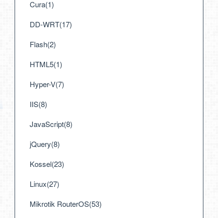
Cura(1)
DD-WRT(17)
Flash(2)
HTML5(1)
Hyper-V(7)
IIS(8)
JavaScript(8)
jQuery(8)
Kossel(23)
Linux(27)
Mikrotik RouterOS(53)