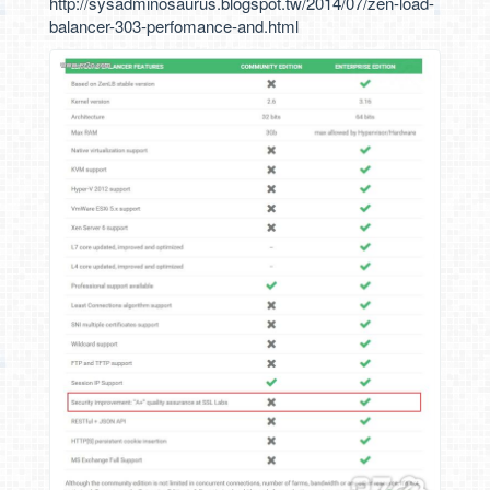
http://sysadminosaurus.blogspot.tw/2014/07/zen-load-
balancer-303-perfomance-and.html