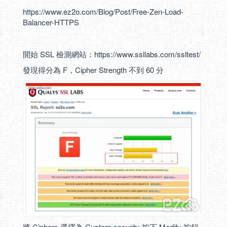
https://www.ez2o.com/Blog/Post/Free-Zen-Load-
Balancer-HTTPS
開始 SSL 檢測網站：
https://www.ssllabs.com/ssltest/
發現得分為 F，Cipher Strength 不到 60 分
將 Ciphers 選擇為 Custom security 按下 Modify 按鈕