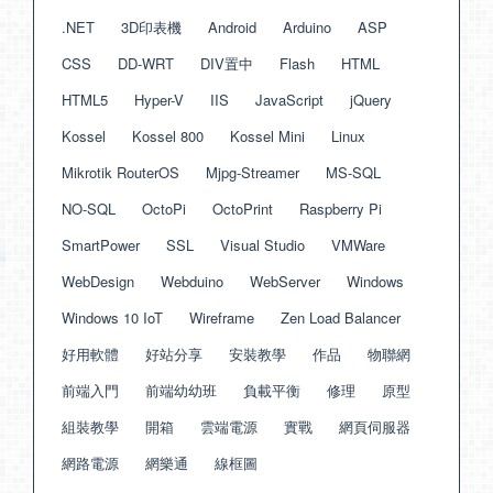
.NET
3D印表機
Android
Arduino
ASP
CSS
DD-WRT
DIV置中
Flash
HTML
HTML5
Hyper-V
IIS
JavaScript
jQuery
Kossel
Kossel 800
Kossel Mini
Linux
Mikrotik RouterOS
Mjpg-Streamer
MS-SQL
NO-SQL
OctoPi
OctoPrint
Raspberry Pi
SmartPower
SSL
Visual Studio
VMWare
WebDesign
Webduino
WebServer
Windows
Windows 10 IoT
Wireframe
Zen Load Balancer
好用軟體
好站分享
安裝教學
作品
物聯網
前端入門
前端幼幼班
負載平衡
修理
原型
組裝教學
開箱
雲端電源
實戰
網頁伺服器
網路電源
網樂通
線框圖