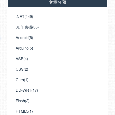
文章分類
.NET(149)
3D印表機(35)
Android(5)
Arduino(5)
ASP(4)
CSS(2)
Cura(1)
DD-WRT(17)
Flash(2)
HTML5(1)