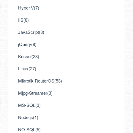
Hyper-V(7)
IIS(8)
JavaScript(8)
jQuery(8)
Kossel(23)
Linux(27)
Mikrotik RouterOS(53)
Mjpg-Streamer(3)
MS-SQL(3)
Node.js(1)
NO-SQL(5)