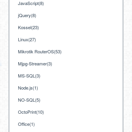
JavaScript(8)
jQuery(8)
Kossel(23)
Linux(27)
Mikrotik RouterOS(53)
Mjpg-Streamer(3)
MS-SQL(3)
Node.js(1)
NO-SQL(5)
OctoPrint(10)
Office(1)