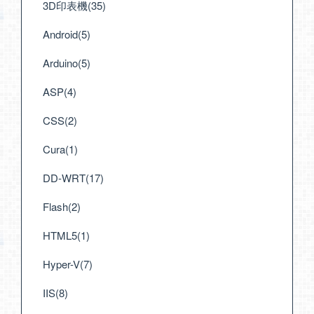
3D印表機(35)
Android(5)
Arduino(5)
ASP(4)
CSS(2)
Cura(1)
DD-WRT(17)
Flash(2)
HTML5(1)
Hyper-V(7)
IIS(8)