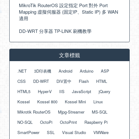
MikroTik RouterOS 設定指定 Port 對外 Port
Mapping 虛擬伺服器 (固定IP、Static IP) 多 WAN
適用
DD-WRT 分享器 TP-LINK 刷機教學
文章標籤
.NET
3D印表機
Android
Arduino
ASP
CSS
DD-WRT
DIV置中
Flash
HTML
HTML5
Hyper-V
IIS
JavaScript
jQuery
Kossel
Kossel 800
Kossel Mini
Linux
Mikrotik RouterOS
Mjpg-Streamer
MS-SQL
NO-SQL
OctoPi
OctoPrint
Raspberry Pi
SmartPower
SSL
Visual Studio
VMWare