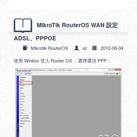
MikroTik RouterOS WAN 設定
ADSL、PPPOE
Mikrotik RouterOS
ez
2012-06-04
使用 Winbox 登入 Router OS ，選擇選項 PPP：