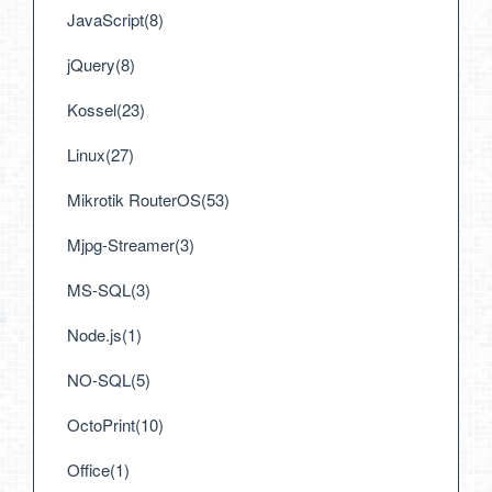
JavaScript(8)
jQuery(8)
Kossel(23)
Linux(27)
Mikrotik RouterOS(53)
Mjpg-Streamer(3)
MS-SQL(3)
Node.js(1)
NO-SQL(5)
OctoPrint(10)
Office(1)