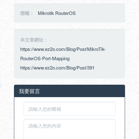
標籤：
Mikrotik RouterOS
本文章網址：
https://www.ez2o.com/Blog/Post/MikroTik-
RouterOS-Port-Mapping
https://www.ez2o.com/Blog/Post/391
我要留言