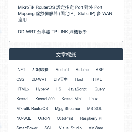
MikroTik RouterOS 設定指定 Port 對外 Port
Mapping 虛擬伺服器 (固定IP、Static IP) 多 WAN
適用
DD-WRT 分享器 TP-LINK 刷機教學
文章標籤
.NET
3D印表機
Android
Arduino
ASP
CSS
DD-WRT
DIV置中
Flash
HTML
HTML5
Hyper-V
IIS
JavaScript
jQuery
Kossel
Kossel 800
Kossel Mini
Linux
Mikrotik RouterOS
Mjpg-Streamer
MS-SQL
NO-SQL
OctoPi
OctoPrint
Raspberry Pi
SmartPower
SSL
Visual Studio
VMWare