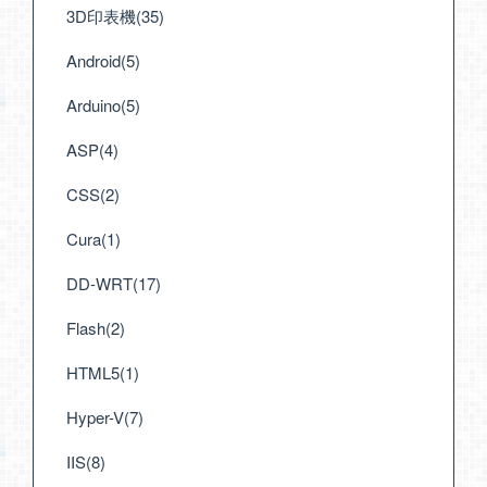
3D印表機(35)
Android(5)
Arduino(5)
ASP(4)
CSS(2)
Cura(1)
DD-WRT(17)
Flash(2)
HTML5(1)
Hyper-V(7)
IIS(8)