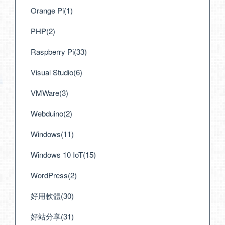
Orange Pi(1)
PHP(2)
Raspberry Pi(33)
Visual Studio(6)
VMWare(3)
Webduino(2)
Windows(11)
Windows 10 IoT(15)
WordPress(2)
好用軟體(30)
好站分享(31)