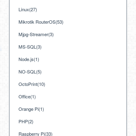
Linux(27)
Mikrotik RouterOS(53)
Mjpg-Streamer(3)
MS-SQL(3)
Node.js(1)
NO-SQL(5)
OctoPrint(10)
Office(1)
Orange Pi(1)
PHP(2)
Raspberry Pi(33)