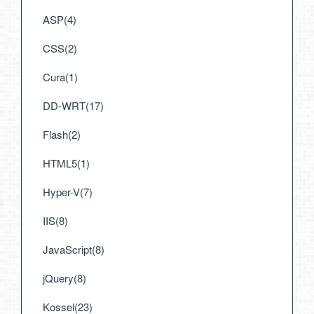
ASP(4)
CSS(2)
Cura(1)
DD-WRT(17)
Flash(2)
HTML5(1)
Hyper-V(7)
IIS(8)
JavaScript(8)
jQuery(8)
Kossel(23)