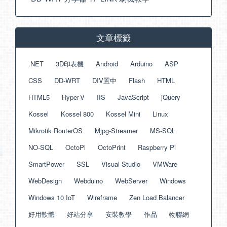
文章標籤
.NET
3D印表機
Android
Arduino
ASP
CSS
DD-WRT
DIV置中
Flash
HTML
HTML5
Hyper-V
IIS
JavaScript
jQuery
Kossel
Kossel 800
Kossel Mini
Linux
Mikrotik RouterOS
Mjpg-Streamer
MS-SQL
NO-SQL
OctoPi
OctoPrint
Raspberry Pi
SmartPower
SSL
Visual Studio
VMWare
WebDesign
Webduino
WebServer
Windows
Windows 10 IoT
Wireframe
Zen Load Balancer
好用軟體
好站分享
安裝教學
作品
物聯網