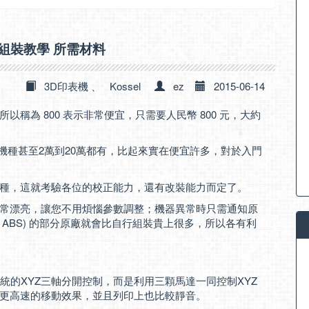
印表機 組裝教學 所需材料
3D印表機
、
Kossel
ez
2015-06-14
800，之所以稱為 800 表示非常便宜，只需要人民幣 800 元，大約
牌機種甚至2萬到20萬都有，比起來實在便宜許多，對於入門
種，這就考驗各位的校正能力，還有改裝能力而定了。
常漂亮，讓您不用煩惱參數調整；機器異常時只需通知原
, ABS) 的部分原廠就會比自行組裝貴上很多，所以各有利
，不像傳統的XYZ三軸分開控制，而是利用三顆馬達一同控制XYZ
更高速的移動效果，並且列印上也比較靜音。