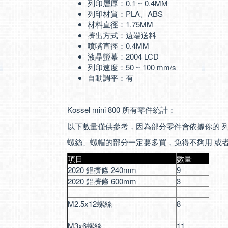
列印層厚：0.1 ~ 0.4MM
列印材質：PLA、ABS
材料直徑：1.75MM
擠出方式：遠端送料
噴嘴直徑：0.4MM
液晶螢幕：2004 LCD
列印速度：50 ~ 100 mm/s
自動調平：有
Kossel mini 800 所有零件統計：
以下數量僅供參考，因為部分零件會依據你的 列
螺絲、螺帽的部分一定要多買，免得不夠用 或者
項目
數量
2020 鋁擠條 240mm
9
2020 鋁擠條 600mm
3
M2.5x12螺絲
8
M3x6螺絲
11