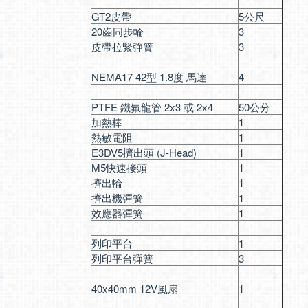
GT2皮帶
5公尺
20齒同步輪
3
皮帶拉緊彈簧
3
NEMA17 42型 1.8度 馬達
4
PTFE 鐵氟龍管 2x3 或 2x4
50公分
加熱棒
1
熱敏電阻
1
E3DV5擠出頭 (J-Head)
1
M5快速接頭
1
擠出輪
1
擠出機彈簧
1
效應器彈簧
1
列印平台
1
列印平台彈簧
3
40x40mm 12V風扇
1