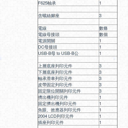
F625軸承
1
含螺絲腳座
3
電線
數條
電線母接頭
數個
電源開關
1
DC母接頭
1
USB-B母 to USB-B公
1
上層底座列印元件
3
下層底座列印元件
3
軸承滑車列印元件
3
皮帶固定列印元件
3
固定限位開關列印元件
3
擠出機列印元件
1
固定擠出機列印元件
1
魚眼、效應器列印元件
1
2004 LCD列印元件
1
插座列印元件
1