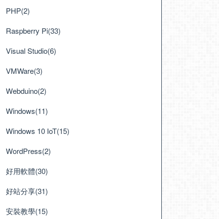
PHP(2)
Raspberry Pi(33)
Visual Studio(6)
VMWare(3)
Webduino(2)
Windows(11)
Windows 10 IoT(15)
WordPress(2)
好用軟體(30)
好站分享(31)
安裝教學(15)