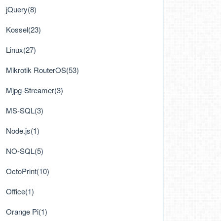
jQuery(8)
Kossel(23)
Linux(27)
Mikrotik RouterOS(53)
Mjpg-Streamer(3)
MS-SQL(3)
Node.js(1)
NO-SQL(5)
OctoPrint(10)
Office(1)
Orange Pi(1)