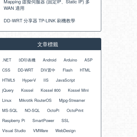
Mapping 虛擬伺服器 (固定IP、Static IP) 多
WAN 適用
DD-WRT 分享器 TP-LINK 刷機教學
文章標籤
.NET
3D印表機
Android
Arduino
ASP
CSS
DD-WRT
DIV置中
Flash
HTML
HTML5
Hyper-V
IIS
JavaScript
jQuery
Kossel
Kossel 800
Kossel Mini
Linux
Mikrotik RouterOS
Mjpg-Streamer
MS-SQL
NO-SQL
OctoPi
OctoPrint
Raspberry Pi
SmartPower
SSL
Visual Studio
VMWare
WebDesign