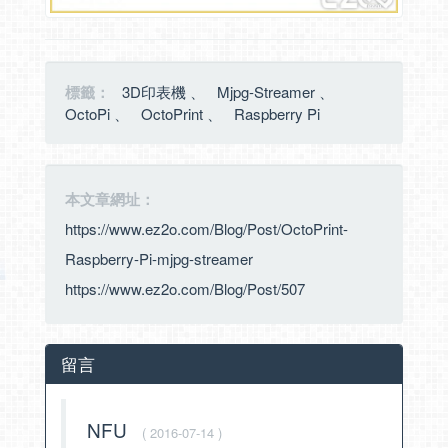
標籤：
3D印表機
、
Mjpg-Streamer
、
OctoPi
、
OctoPrint
、
Raspberry Pi
本文章網址：
https://www.ez2o.com/Blog/Post/OctoPrint-
Raspberry-Pi-mjpg-streamer
https://www.ez2o.com/Blog/Post/507
留言
NFU
( 2016-07-14 )