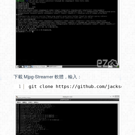
下載 Mjpg-Streamer 軟體，輸入：
1
git clone https:
//github
.com
/jacksonlia