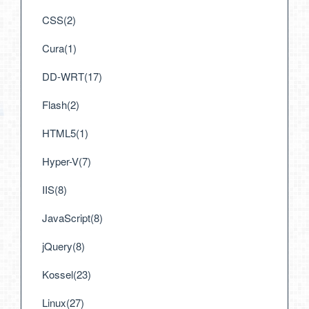
CSS(2)
Cura(1)
DD-WRT(17)
Flash(2)
HTML5(1)
Hyper-V(7)
IIS(8)
JavaScript(8)
jQuery(8)
Kossel(23)
Linux(27)