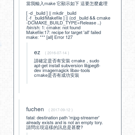
當我輸入make 它顯示如下 這要怎麼處理
[ -d _build ] || mkdir _build
[ -f _build/Makefile ] || (cd _build && cmake
-DCMAKE_BUILD_TYPE=Release ..)
/bin/sh: 1: cmake: not found
Makefile:17: recipe for target 'all' failed
make: *** [all] Error 127
ez
( 2016-07-14 )
請確定是否有安裝 cmake，sudo
apt-get install subversion libjpeg8-
dev imagemagick libav-tools
cmake是否有成功安裝
fuchen
( 2017-09-12 )
fatal: destination path 'mjpg-streamer'
already exists and is not an empty tory.
請問出現這樣的訊息是甚麼?