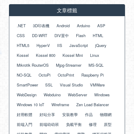
文章標籤
.NET
3D印表機
Android
Arduino
ASP
CSS
DD-WRT
DIV置中
Flash
HTML
HTML5
Hyper-V
IIS
JavaScript
jQuery
Kossel
Kossel 800
Kossel Mini
Linux
Mikrotik RouterOS
Mjpg-Streamer
MS-SQL
NO-SQL
OctoPi
OctoPrint
Raspberry Pi
SmartPower
SSL
Visual Studio
VMWare
WebDesign
Webduino
WebServer
Windows
Windows 10 IoT
Wireframe
Zen Load Balancer
好用軟體
好站分享
安裝教學
作品
物聯網
前端入門
前端幼幼班
負載平衡
修理
原型