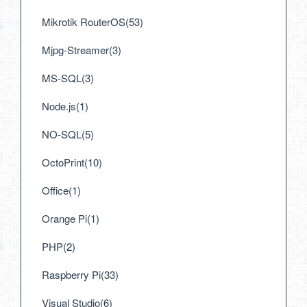
Mikrotik RouterOS(53)
Mjpg-Streamer(3)
MS-SQL(3)
Node.js(1)
NO-SQL(5)
OctoPrint(10)
Office(1)
Orange Pi(1)
PHP(2)
Raspberry Pi(33)
Visual Studio(6)