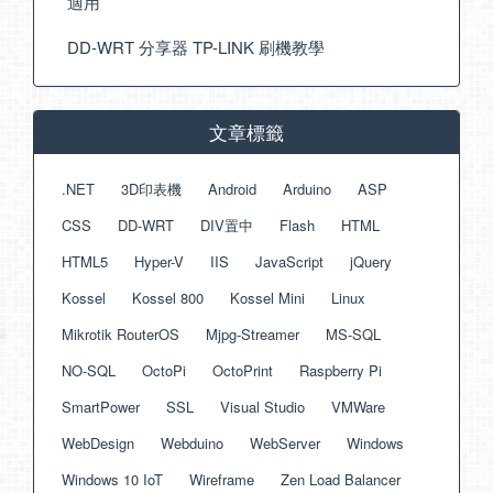
適用
DD-WRT 分享器 TP-LINK 刷機教學
文章標籤
.NET
3D印表機
Android
Arduino
ASP
CSS
DD-WRT
DIV置中
Flash
HTML
HTML5
Hyper-V
IIS
JavaScript
jQuery
Kossel
Kossel 800
Kossel Mini
Linux
Mikrotik RouterOS
Mjpg-Streamer
MS-SQL
NO-SQL
OctoPi
OctoPrint
Raspberry Pi
SmartPower
SSL
Visual Studio
VMWare
WebDesign
Webduino
WebServer
Windows
Windows 10 IoT
Wireframe
Zen Load Balancer