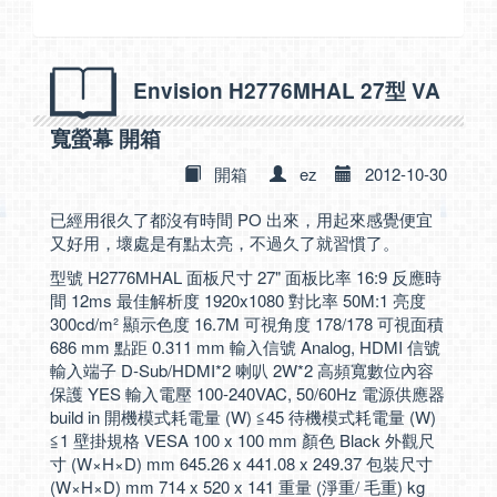
Envision H2776MHAL 27型 VA
寬螢幕 開箱
開箱
ez
2012-10-30
已經用很久了都沒有時間 PO 出來，用起來感覺便宜
又好用，壞處是有點太亮，不過久了就習慣了。
型號 H2776MHAL 面板尺寸 27" 面板比率 16:9 反應時
間 12ms 最佳解析度 1920x1080 對比率 50M:1 亮度
300cd/m² 顯示色度 16.7M 可視角度 178/178 可視面積
686 mm 點距 0.311 mm 輸入信號 Analog, HDMI 信號
輸入端子 D-Sub/HDMI*2 喇叭 2W*2 高頻寬數位內容
保護 YES 輸入電壓 100-240VAC, 50/60Hz 電源供應器
build in 開機模式耗電量 (W) ≦45 待機模式耗電量 (W)
≦1 壁掛規格 VESA 100 x 100 mm 顏色 Black 外觀尺
寸 (W×H×D) mm 645.26 x 441.08 x 249.37 包裝尺寸
(W×H×D) mm 714 x 520 x 141 重量 (淨重/ 毛重) kg