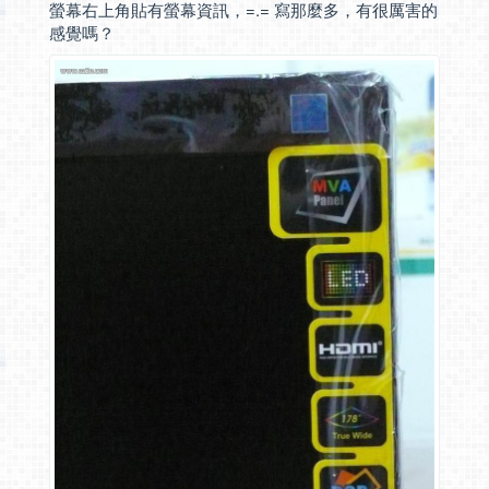
螢幕右上角貼有螢幕資訊，=.= 寫那麼多，有很厲害的
感覺嗎？