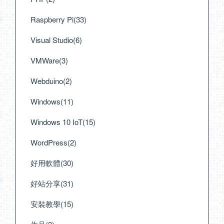
Raspberry Pi(33)
Visual Studio(6)
VMWare(3)
Webduino(2)
Windows(11)
Windows 10 IoT(15)
WordPress(2)
好用軟體(30)
好站分享(31)
安裝教學(15)