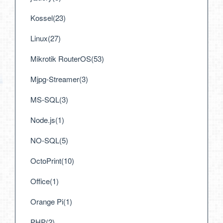
Kossel(23)
Linux(27)
Mikrotik RouterOS(53)
Mjpg-Streamer(3)
MS-SQL(3)
Node.js(1)
NO-SQL(5)
OctoPrint(10)
Office(1)
Orange Pi(1)
PHP(2)