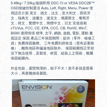
5.49kg / 7.33kg 隨插即用 DDC CI or VESA DDC2B™
OSD按鍵控制選項 Auto, Left, Right, Menu, Power 使
用語言介面 英文，德文，法文，意大利文，西班牙
文，瑞典文，波蘭文，捷克文，俄羅斯文，葡萄牙
文，韓文，繁體中文，簡體中文，日文 安規規範
cTUVus, FCC, CE, EPA, CCC, CB, RoHS, Win7,
BSMI 適用情境 標準, 文字, 網路, 遊戲, 電影, 運動 畫
面設定 保固 產品三年保固期間：提供（零件、檢修工
資）免費保固服務。 三年免費到府收送（需有必要維
修），離島地區和偏遠地區除外。 保固範圍指正常狀
況下無法使用，及製造、材質、組裝上之瑕疵，概屬
保固範圍內。
外盒包裝，還蠻簡潔的，箱子不大！差不多就是螢幕
大小，再塞幾個保麗龍。