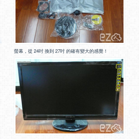
螢幕，從 24吋 換到 27吋 的確有變大的感覺！