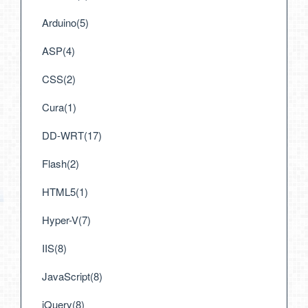
Arduino(5)
ASP(4)
CSS(2)
Cura(1)
DD-WRT(17)
Flash(2)
HTML5(1)
Hyper-V(7)
IIS(8)
JavaScript(8)
jQuery(8)