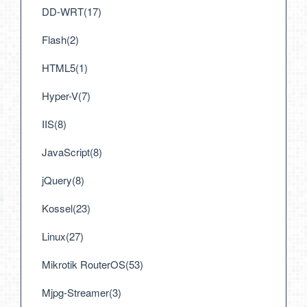
DD-WRT(17)
Flash(2)
HTML5(1)
Hyper-V(7)
IIS(8)
JavaScript(8)
jQuery(8)
Kossel(23)
Linux(27)
Mikrotik RouterOS(53)
Mjpg-Streamer(3)