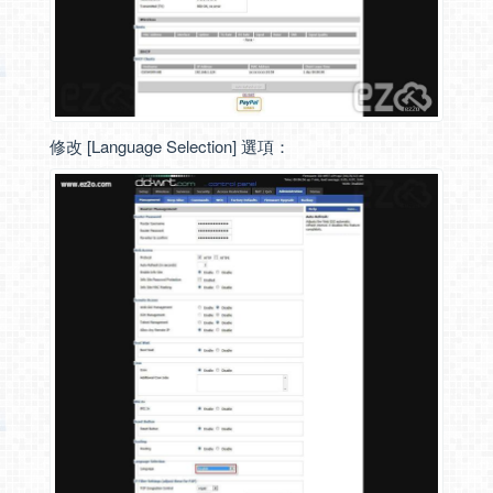
修改 [Language Selection] 選項：