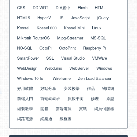
CSS
DD-WRT
DIV置中
Flash
HTML
HTML5
Hyper-V
IIS
JavaScript
jQuery
Kossel
Kossel 800
Kossel Mini
Linux
Mikrotik RouterOS
Mjpg-Streamer
MS-SQL
NO-SQL
OctoPi
OctoPrint
Raspberry Pi
SmartPower
SSL
Visual Studio
VMWare
WebDesign
Webduino
WebServer
Windows
Windows 10 IoT
Wireframe
Zen Load Balancer
好用軟體
好站分享
安裝教學
作品
物聯網
前端入門
前端幼幼班
負載平衡
修理
原型
組裝教學
開箱
雲端電源
實戰
網頁伺服器
網路電源
網樂通
線框圖