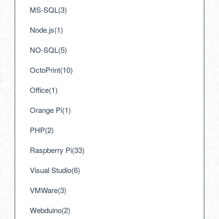
MS-SQL(3)
Node.js(1)
NO-SQL(5)
OctoPrint(10)
Office(1)
Orange Pi(1)
PHP(2)
Raspberry Pi(33)
Visual Studio(6)
VMWare(3)
Webduino(2)