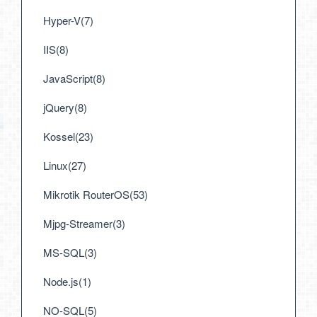
Hyper-V(7)
IIS(8)
JavaScript(8)
jQuery(8)
Kossel(23)
Linux(27)
Mikrotik RouterOS(53)
Mjpg-Streamer(3)
MS-SQL(3)
Node.js(1)
NO-SQL(5)