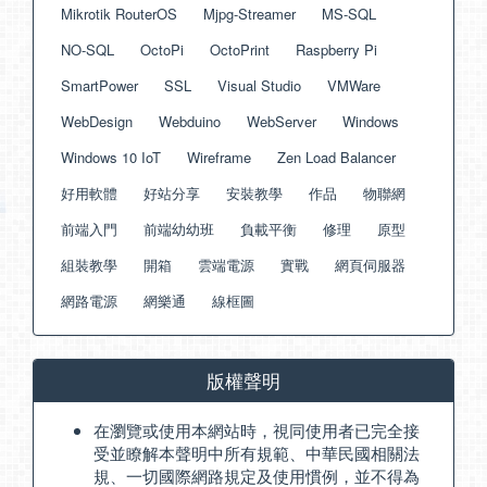
Mikrotik RouterOS
Mjpg-Streamer
MS-SQL
NO-SQL
OctoPi
OctoPrint
Raspberry Pi
SmartPower
SSL
Visual Studio
VMWare
WebDesign
Webduino
WebServer
Windows
Windows 10 IoT
Wireframe
Zen Load Balancer
好用軟體
好站分享
安裝教學
作品
物聯網
前端入門
前端幼幼班
負載平衡
修理
原型
組裝教學
開箱
雲端電源
實戰
網頁伺服器
網路電源
網樂通
線框圖
版權聲明
在瀏覽或使用本網站時，視同使用者已完全接
受並瞭解本聲明中所有規範、中華民國相關法
規、一切國際網路規定及使用慣例，並不得為