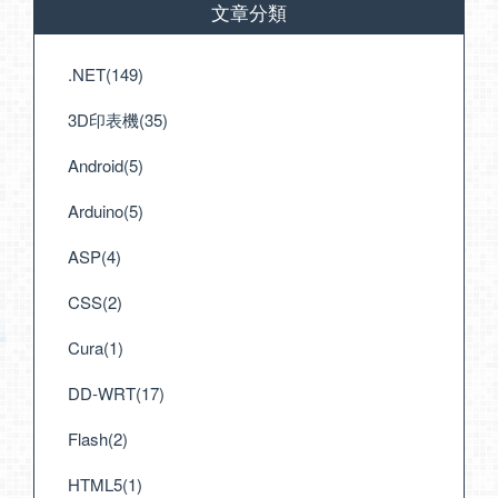
文章分類
.NET(149)
3D印表機(35)
Android(5)
Arduino(5)
ASP(4)
CSS(2)
Cura(1)
DD-WRT(17)
Flash(2)
HTML5(1)