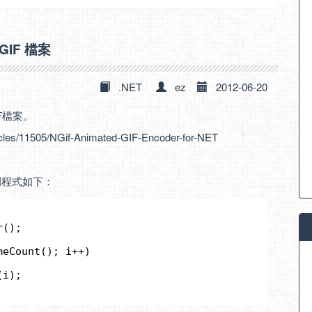
 GIF 檔案
.NET
ez
2012-06-20
IF檔案。
icles/11505/NGif-Animated-GIF-Encoder-for-NET
例程式如下：
r();
meCount(); i++)
(i);