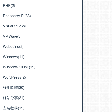
PHP(2)
Raspberry Pi(33)
Visual Studio(6)
VMWare(3)
Webduino(2)
Windows(11)
Windows 10 IoT(15)
WordPress(2)
好用軟體(30)
好站分享(31)
安裝教學(15)