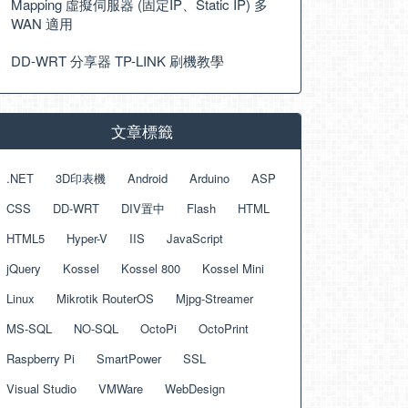
Mapping 虛擬伺服器 (固定IP、Static IP) 多
WAN 適用
DD-WRT 分享器 TP-LINK 刷機教學
文章標籤
.NET
3D印表機
Android
Arduino
ASP
CSS
DD-WRT
DIV置中
Flash
HTML
HTML5
Hyper-V
IIS
JavaScript
jQuery
Kossel
Kossel 800
Kossel Mini
Linux
Mikrotik RouterOS
Mjpg-Streamer
MS-SQL
NO-SQL
OctoPi
OctoPrint
Raspberry Pi
SmartPower
SSL
Visual Studio
VMWare
WebDesign