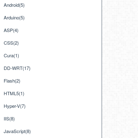
Android(5)
Arduino(5)
ASP(4)
CSS(2)
Cura(1)
DD-WRT(17)
Flash(2)
HTML5(1)
Hyper-V(7)
IIS(8)
JavaScript(8)