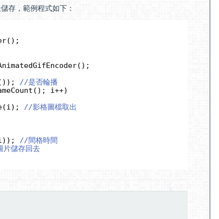
畢後儲存，範例程式如下：
er();
AnimatedGifEncoder();
()); 
//是否輪播
ameCount(); i++)
e(i); 
//影格圖檔取出
i)); 
//間格時間
圖片儲存回去