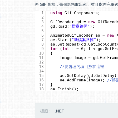
將 GIF 圖檔，每個影格取出來，並且處理完
1
using
Gif.Components;
2
3
GifDecoder gd = 
new
GifDecod
4
gd.Read(
"檔案路徑"
);
5
6
AnimatedGifEncoder ae = 
new
7
ae.Start(
"新檔案路徑"
);
8
ae.SetRepeat(gd.GetLoopCount
9
for
(
int
i = 0; i < gd.GetFr
10
{
11
Image image = gd.GetFram
12
13
//要處理的項目放在這裡
14
15
ae.SetDelay(gd.GetDelay(
16
ae.AddFrame(image); 
//將
17
}
18
ae.Finish();
標籤：
.NET