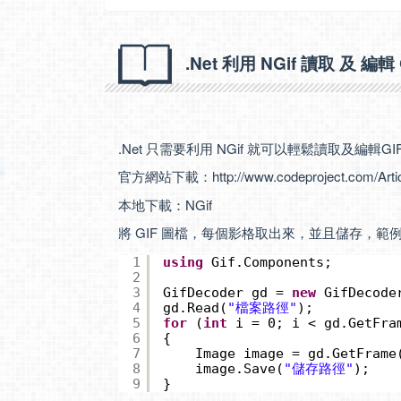
.Net 利用 NGif 讀取 及 編輯
.Net 只需要利用 NGif 就可以輕鬆讀取及編輯G
官方網站下載：
http://www.codeproject.com/Art
本地下載：
NGif
將 GIF 圖檔，每個影格取出來，並且儲存，範
1
using
Gif.Components;
2
3
GifDecoder gd = 
new
GifDecode
4
gd.Read(
"檔案路徑"
);
5
for
(
int
i = 0; i < gd.GetFra
6
{
7
Image image = gd.GetFrame
8
image.Save(
"儲存路徑"
);
9
}