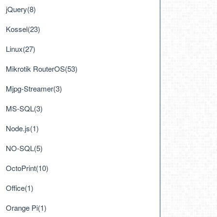
jQuery(8)
Kossel(23)
Linux(27)
Mikrotik RouterOS(53)
Mjpg-Streamer(3)
MS-SQL(3)
Node.js(1)
NO-SQL(5)
OctoPrint(10)
Office(1)
Orange Pi(1)