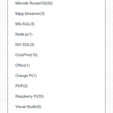
Mikrotik RouterOS(53)
Mjpg-Streamer(3)
MS-SQL(3)
Node.js(1)
NO-SQL(5)
OctoPrint(10)
Office(1)
Orange Pi(1)
PHP(2)
Raspberry Pi(33)
Visual Studio(6)