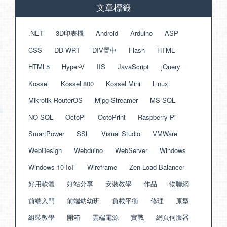
文章標籤
.NET
3D印表機
Android
Arduino
ASP
CSS
DD-WRT
DIV置中
Flash
HTML
HTML5
Hyper-V
IIS
JavaScript
jQuery
Kossel
Kossel 800
Kossel Mini
Linux
Mikrotik RouterOS
Mjpg-Streamer
MS-SQL
NO-SQL
OctoPi
OctoPrint
Raspberry Pi
SmartPower
SSL
Visual Studio
VMWare
WebDesign
Webduino
WebServer
Windows
Windows 10 IoT
Wireframe
Zen Load Balancer
好用軟體
好站分享
安裝教學
作品
物聯網
前端入門
前端幼幼班
負載平衡
修理
原型
組裝教學
開箱
雲端電源
實戰
網頁伺服器