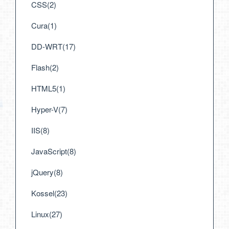
CSS(2)
Cura(1)
DD-WRT(17)
Flash(2)
HTML5(1)
Hyper-V(7)
IIS(8)
JavaScript(8)
jQuery(8)
Kossel(23)
Linux(27)