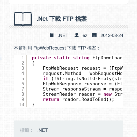
.Net 下載 FTP 檔案
.NET
ez
2012-08-24
本篇利用 FtpWebRequest 下載 FTP 檔案：
1
private
static
string
FtpDownLoad(
stri
2
{
3
FtpWebRequest request = (FtpWebReq
4
request.Method = WebRequestMethods
5
if
(!String.IsNullOrEmpty(strUserN
6
FtpWebResponse response = (FtpWebR
7
Stream responseStream = response.G
8
StreamReader reader = 
new
StreamRe
9
return
reader.ReadToEnd();
10
}
標籤：
.NET