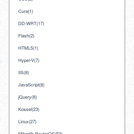
Cura(1)
DD-WRT(17)
Flash(2)
HTML5(1)
Hyper-V(7)
IIS(8)
JavaScript(8)
jQuery(8)
Kossel(23)
Linux(27)
Mikrotik RouterOS(53)