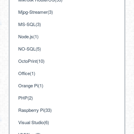
Mjpg-Streamer(3)
MS-SQL(3)
Node.js(1)
NO-SQL(5)
OctoPrint(10)
Office(1)
Orange Pi(1)
PHP(2)
Raspberry Pi(33)
Visual Studio(6)