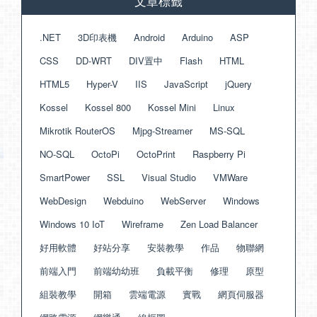
文章標籤
.NET
3D印表機
Android
Arduino
ASP
CSS
DD-WRT
DIV置中
Flash
HTML
HTML5
Hyper-V
IIS
JavaScript
jQuery
Kossel
Kossel 800
Kossel Mini
Linux
Mikrotik RouterOS
Mjpg-Streamer
MS-SQL
NO-SQL
OctoPi
OctoPrint
Raspberry Pi
SmartPower
SSL
Visual Studio
VMWare
WebDesign
Webduino
WebServer
Windows
Windows 10 IoT
Wireframe
Zen Load Balancer
好用軟體
好站分享
安裝教學
作品
物聯網
前端入門
前端幼幼班
負載平衡
修理
原型
組裝教學
開箱
雲端電源
實戰
網頁伺服器