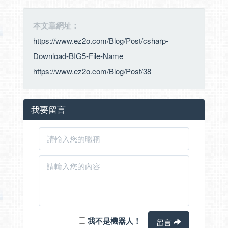
本文章網址：
https://www.ez2o.com/Blog/Post/csharp-
Download-BIG5-File-Name
https://www.ez2o.com/Blog/Post/38
我要留言
我不是機器人！
留言