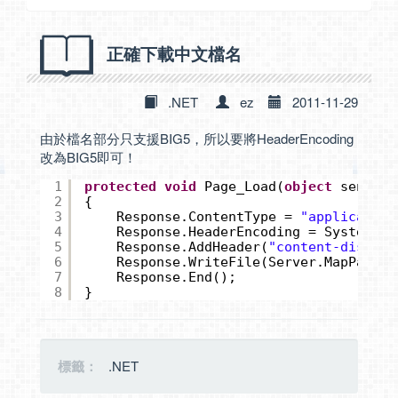
正確下載中文檔名
.NET
ez
2011-11-29
由於檔名部分只支援BIG5，所以要將HeaderEncoding
改為BIG5即可！
1
protected
void
Page_Load(
object
sender,
2
{
3
Response.ContentType = 
"application
4
Response.HeaderEncoding = System.Te
5
Response.AddHeader(
"content-disposi
6
Response.WriteFile(Server.MapPath(
"
7
Response.End();
8
}
標籤：
.NET