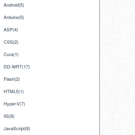
Android(5)
Arduino(5)
ASP(4)
CSS(2)
Cura(1)
DD-WRT(17)
Flash(2)
HTML5(1)
Hyper-V(7)
IIS(8)
JavaScript(8)