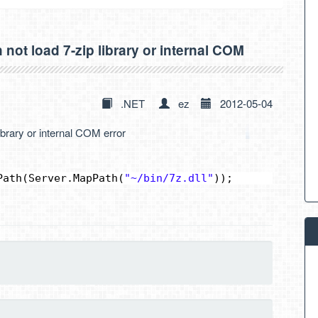
t load 7-zip library or internal COM
.NET
ez
2012-05-04
ary or internal COM error
Path(Server.MapPath(
"~/bin/7z.dll"
));