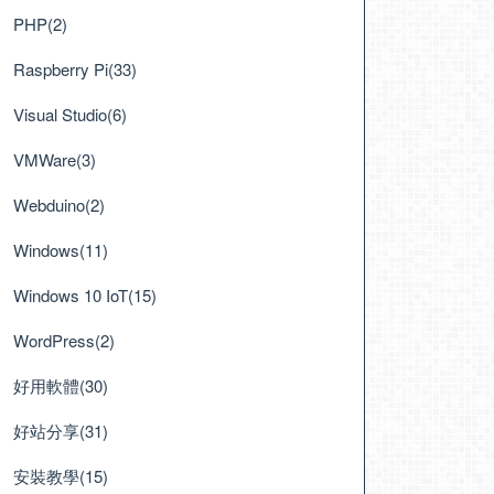
PHP(2)
Raspberry Pi(33)
Visual Studio(6)
VMWare(3)
Webduino(2)
Windows(11)
Windows 10 IoT(15)
WordPress(2)
好用軟體(30)
好站分享(31)
安裝教學(15)