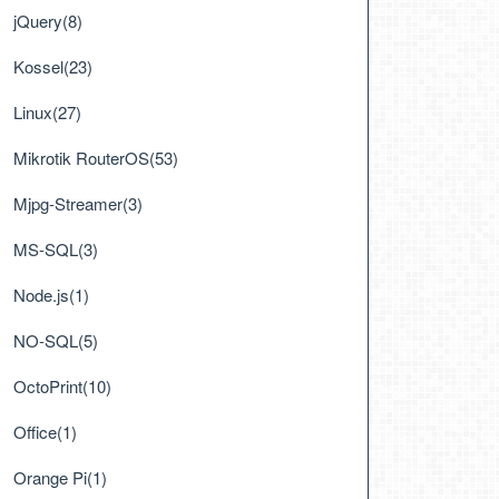
jQuery(8)
Kossel(23)
Linux(27)
Mikrotik RouterOS(53)
Mjpg-Streamer(3)
MS-SQL(3)
Node.js(1)
NO-SQL(5)
OctoPrint(10)
Office(1)
Orange Pi(1)