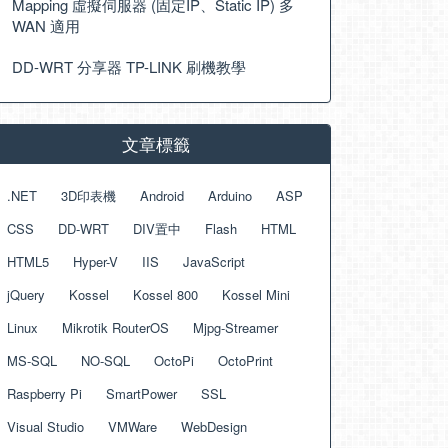
Mapping 虛擬伺服器 (固定IP、Static IP) 多
WAN 適用
DD-WRT 分享器 TP-LINK 刷機教學
文章標籤
.NET
3D印表機
Android
Arduino
ASP
CSS
DD-WRT
DIV置中
Flash
HTML
HTML5
Hyper-V
IIS
JavaScript
jQuery
Kossel
Kossel 800
Kossel Mini
Linux
Mikrotik RouterOS
Mjpg-Streamer
MS-SQL
NO-SQL
OctoPi
OctoPrint
Raspberry Pi
SmartPower
SSL
Visual Studio
VMWare
WebDesign