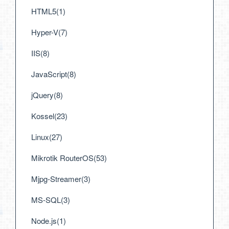
HTML5(1)
Hyper-V(7)
IIS(8)
JavaScript(8)
jQuery(8)
Kossel(23)
Linux(27)
Mikrotik RouterOS(53)
Mjpg-Streamer(3)
MS-SQL(3)
Node.js(1)