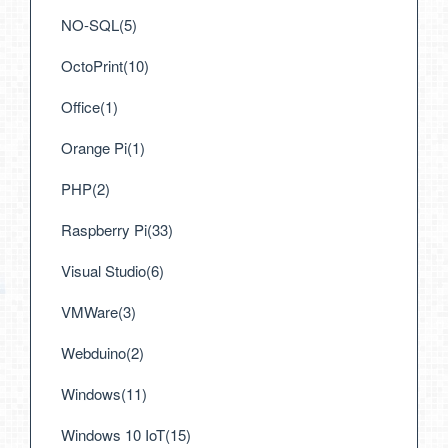
NO-SQL(5)
OctoPrint(10)
Office(1)
Orange Pi(1)
PHP(2)
Raspberry Pi(33)
Visual Studio(6)
VMWare(3)
Webduino(2)
Windows(11)
Windows 10 IoT(15)