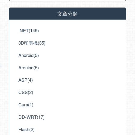
文章分類
.NET(149)
3D印表機(35)
Android(5)
Arduino(5)
ASP(4)
CSS(2)
Cura(1)
DD-WRT(17)
Flash(2)