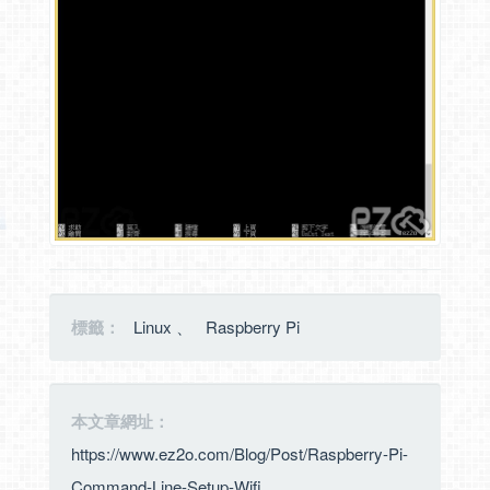
標籤：
Linux
、
Raspberry Pi
本文章網址：
https://www.ez2o.com/Blog/Post/Raspberry-Pi-
Command-Line-Setup-Wifi