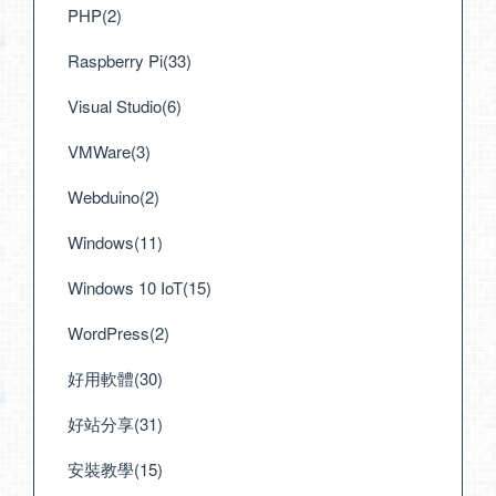
PHP(2)
Raspberry Pi(33)
Visual Studio(6)
VMWare(3)
Webduino(2)
Windows(11)
Windows 10 IoT(15)
WordPress(2)
好用軟體(30)
好站分享(31)
安裝教學(15)