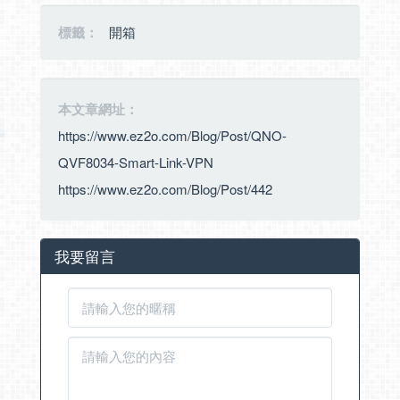
標籤：
開箱
本文章網址：
https://www.ez2o.com/Blog/Post/QNO-
QVF8034-Smart-Link-VPN
https://www.ez2o.com/Blog/Post/442
我要留言