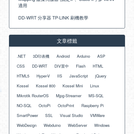
適用
DD-WRT 分享器 TP-LINK 刷機教學
文章標籤
.NET
3D印表機
Android
Arduino
ASP
CSS
DD-WRT
DIV置中
Flash
HTML
HTML5
Hyper-V
IIS
JavaScript
jQuery
Kossel
Kossel 800
Kossel Mini
Linux
Mikrotik RouterOS
Mjpg-Streamer
MS-SQL
NO-SQL
OctoPi
OctoPrint
Raspberry Pi
SmartPower
SSL
Visual Studio
VMWare
WebDesign
Webduino
WebServer
Windows