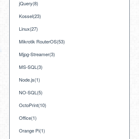
jQuery(8)
Kossel(23)
Linux(27)
Mikrotik RouterOS(53)
Mjpg-Streamer(3)
MS-SQL(3)
Node.js(1)
NO-SQL(5)
OctoPrint(10)
Office(1)
Orange Pi(1)