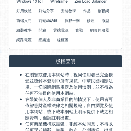
Windows 10 IoT
Wireframe
Zen Load Balancer
好用軟體
好站分享
安裝教學
作品
物聯網
前端入門
前端幼幼班
負載平衡
修理
原型
組裝教學
開箱
雲端電源
實戰
網頁伺服器
網路電源
網樂通
線框圖
版權聲明
在瀏覽或使用本網站時，視同使用者已完全接
受並瞭解本聲明中所有規範、中華民國相關法
規、一切國際網路規定及使用慣例，並不得為
任何不法目的使用本網站。
在限於個人及非商業目的的情況下，使用者可
依智慧財產權法律之相關規範，自由瀏覽及使
用本網站，或下載本網站上明示提供下載之相
關資料，但請註明出處。
任何商業機構或團體，非經本站同意，不得以
任何形式轉載、重製、散布、公開播送、出版