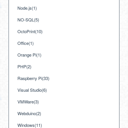
Node.js(1)
NO-SQL(5)
OctoPrint(10)
Office(1)
Orange Pi(1)
PHP(2)
Raspberry Pi(33)
Visual Studio(6)
VMWare(3)
Webduino(2)
Windows(11)