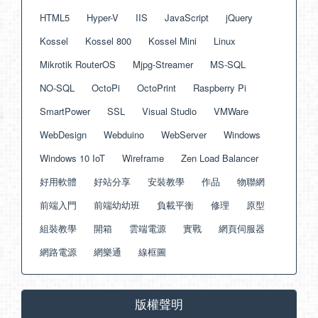
HTML5
Hyper-V
IIS
JavaScript
jQuery
Kossel
Kossel 800
Kossel Mini
Linux
Mikrotik RouterOS
Mjpg-Streamer
MS-SQL
NO-SQL
OctoPi
OctoPrint
Raspberry Pi
SmartPower
SSL
Visual Studio
VMWare
WebDesign
Webduino
WebServer
Windows
Windows 10 IoT
Wireframe
Zen Load Balancer
好用軟體
好站分享
安裝教學
作品
物聯網
前端入門
前端幼幼班
負載平衡
修理
原型
組裝教學
開箱
雲端電源
實戰
網頁伺服器
網路電源
網樂通
線框圖
版權聲明