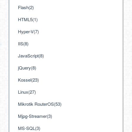
Flash(2)
HTML5(1)
Hyper-V(7)
IIS(8)
JavaScript(8)
jQuery(8)
Kossel(23)
Linux(27)
Mikrotik RouterOS(53)
Mjpg-Streamer(3)
MS-SQL(3)