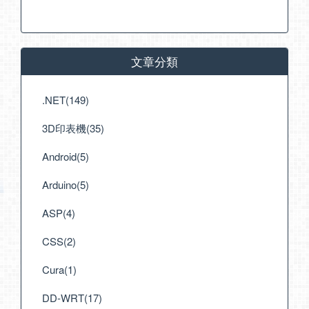
文章分類
.NET(149)
3D印表機(35)
Android(5)
Arduino(5)
ASP(4)
CSS(2)
Cura(1)
DD-WRT(17)