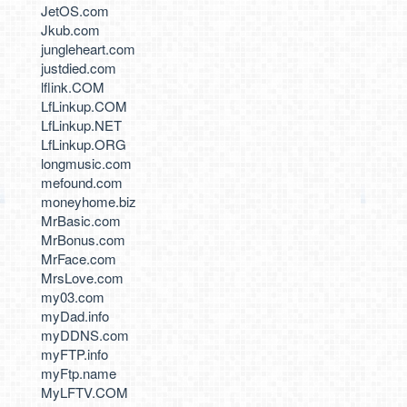
JetOS.com
Jkub.com
jungleheart.com
justdied.com
lflink.COM
LfLinkup.COM
LfLinkup.NET
LfLinkup.ORG
longmusic.com
mefound.com
moneyhome.biz
MrBasic.com
MrBonus.com
MrFace.com
MrsLove.com
my03.com
myDad.info
myDDNS.com
myFTP.info
myFtp.name
MyLFTV.COM