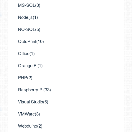
MS-SQL(3)
Node.js(1)
NO-SQL(5)
OctoPrint(10)
Office(1)
Orange Pi(1)
PHP(2)
Raspberry Pi(33)
Visual Studio(6)
VMWare(3)
Webduino(2)