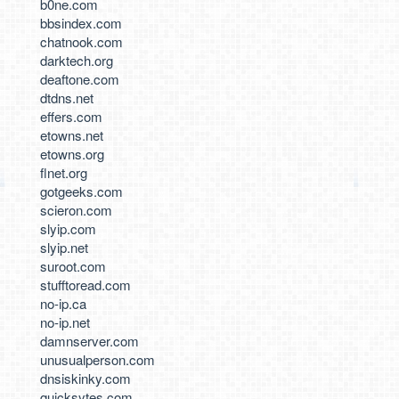
b0ne.com
bbsindex.com
chatnook.com
darktech.org
deaftone.com
dtdns.net
effers.com
etowns.net
etowns.org
flnet.org
gotgeeks.com
scieron.com
slyip.com
slyip.net
suroot.com
stufftoread.com
no-ip.ca
no-ip.net
damnserver.com
unusualperson.com
dnsiskinky.com
quicksytes.com