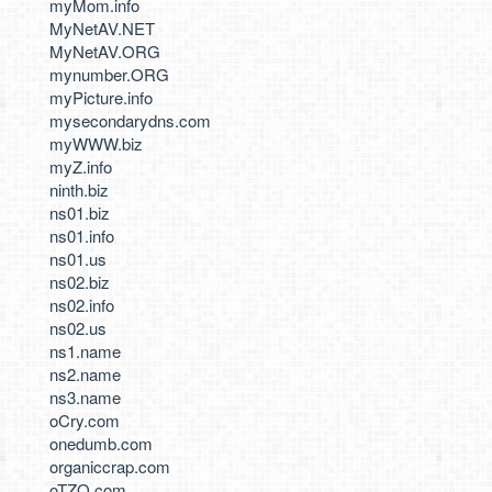
myMom.info
MyNetAV.NET
MyNetAV.ORG
mynumber.ORG
myPicture.info
mysecondarydns.com
myWWW.biz
myZ.info
ninth.biz
ns01.biz
ns01.info
ns01.us
ns02.biz
ns02.info
ns02.us
ns1.name
ns2.name
ns3.name
oCry.com
onedumb.com
organiccrap.com
oTZO.com