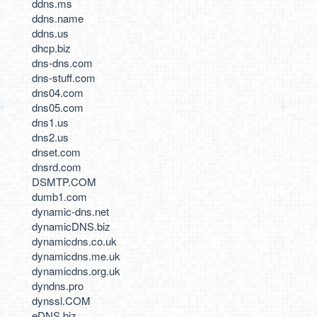
ddns.ms
ddns.name
ddns.us
dhcp.biz
dns-dns.com
dns-stuff.com
dns04.com
dns05.com
dns1.us
dns2.us
dnset.com
dnsrd.com
DSMTP.COM
dumb1.com
dynamic-dns.net
dynamicDNS.biz
dynamicdns.co.uk
dynamicdns.me.uk
dynamicdns.org.uk
dyndns.pro
dynssl.COM
eDNS.biz