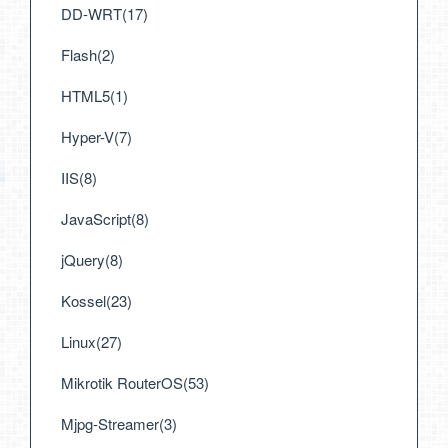
DD-WRT(17)
Flash(2)
HTML5(1)
Hyper-V(7)
IIS(8)
JavaScript(8)
jQuery(8)
Kossel(23)
Linux(27)
Mikrotik RouterOS(53)
Mjpg-Streamer(3)