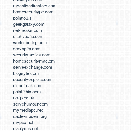
myactivedirectory.com
homesecuritypc.com
pointto.us
geekgalaxy.com
net-freaks.com
ditchyourip.com
workisboring.com
servep2p.com
securitytactics.com
homesecuritymac.om
serveexchange.com
blogsyte.com
securityexploits.com
ciscofreak.com
point2this.com
no-ip.co.uk
servehumour.com
mymediapc.net
cable-modem.org
mypsx.net
everydns.net