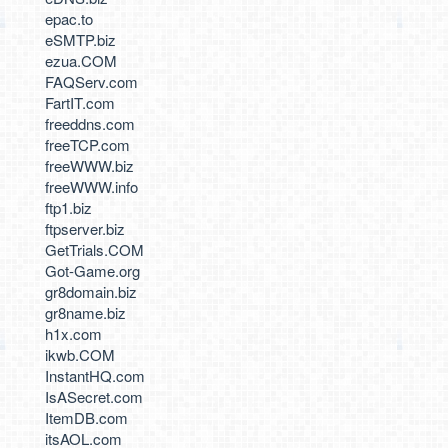
epac.to
eSMTP.biz
ezua.COM
FAQServ.com
FartIT.com
freeddns.com
freeTCP.com
freeWWW.biz
freeWWW.info
ftp1.biz
ftpserver.biz
GetTrials.COM
Got-Game.org
gr8domain.biz
gr8name.biz
h1x.com
ikwb.COM
InstantHQ.com
IsASecret.com
ItemDB.com
itsAOL.com