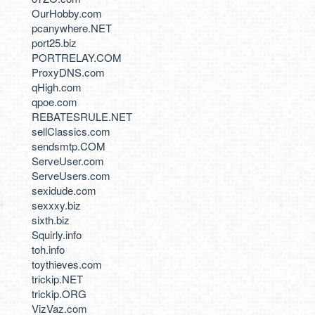
OurHobby.com
pcanywhere.NET
port25.biz
PORTRELAY.COM
ProxyDNS.com
qHigh.com
qpoe.com
REBATESRULE.NET
sellClassics.com
sendsmtp.COM
ServeUser.com
ServeUsers.com
sexidude.com
sexxxy.biz
sixth.biz
Squirly.info
toh.info
toythieves.com
trickip.NET
trickip.ORG
VizVaz.com