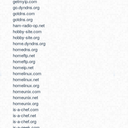
getmyip.com
go.dyndns.org
gotdns.com
gotdns.org
ham-radio-op.net
hobby-site.com
hobby-site.org
home.dyndns.org
homedns.org
homeftp.net
homeftp.org
homeip.net
homelinux.com
homelinux.net
homelinux.org
homeunix.com
homeunix.net
homeunix.org
is-a-chef.com
is-a-chef.net
is-a-chef.org
is-a-geek.com