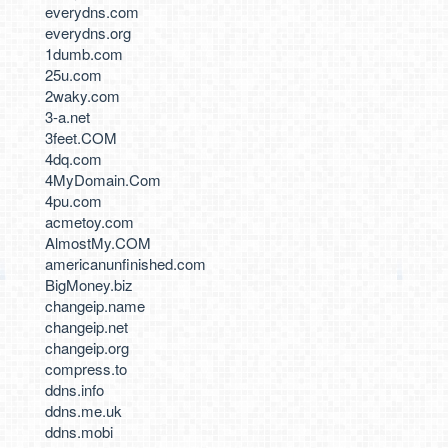
everydns.com
everydns.org
1dumb.com
25u.com
2waky.com
3-a.net
3feet.COM
4dq.com
4MyDomain.Com
4pu.com
acmetoy.com
AlmostMy.COM
americanunfinished.com
BigMoney.biz
changeip.name
changeip.net
changeip.org
compress.to
ddns.info
ddns.me.uk
ddns.mobi