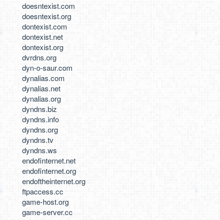
doesntexist.com
doesntexist.org
dontexist.com
dontexist.net
dontexist.org
dvrdns.org
dyn-o-saur.com
dynalias.com
dynalias.net
dynalias.org
dyndns.biz
dyndns.info
dyndns.org
dyndns.tv
dyndns.ws
endofinternet.net
endofinternet.org
endoftheinternet.org
ftpaccess.cc
game-host.org
game-server.cc