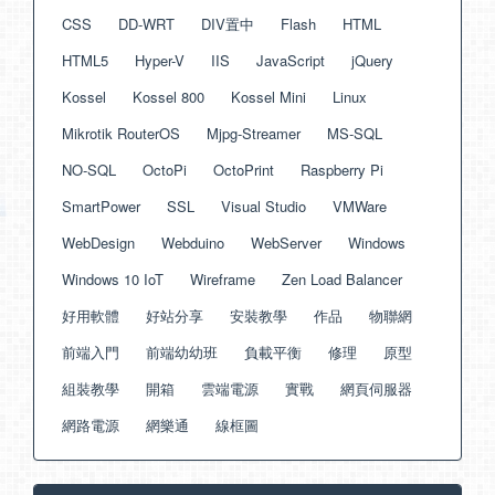
CSS
DD-WRT
DIV置中
Flash
HTML
HTML5
Hyper-V
IIS
JavaScript
jQuery
Kossel
Kossel 800
Kossel Mini
Linux
Mikrotik RouterOS
Mjpg-Streamer
MS-SQL
NO-SQL
OctoPi
OctoPrint
Raspberry Pi
SmartPower
SSL
Visual Studio
VMWare
WebDesign
Webduino
WebServer
Windows
Windows 10 IoT
Wireframe
Zen Load Balancer
好用軟體
好站分享
安裝教學
作品
物聯網
前端入門
前端幼幼班
負載平衡
修理
原型
組裝教學
開箱
雲端電源
實戰
網頁伺服器
網路電源
網樂通
線框圖