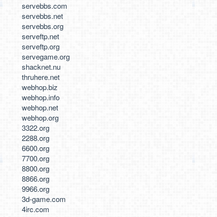
servebbs.com
servebbs.net
servebbs.org
serveftp.net
serveftp.org
servegame.org
shacknet.nu
thruhere.net
webhop.biz
webhop.info
webhop.net
webhop.org
3322.org
2288.org
6600.org
7700.org
8800.org
8866.org
9966.org
3d-game.com
4irc.com