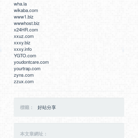
wha.la
wikaba.com
www1.biz
wwwhost.biz
x24HR.com
xxuz.com
xxxy.biz
xxxy.info
YGTO.com
youdontcare.com
yourtrap.com
zyns.com
zzux.com
標籤：
好站分享
本文章網址：