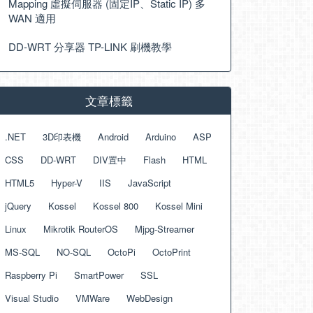
Mapping 虛擬伺服器 (固定IP、Static IP) 多
WAN 適用
DD-WRT 分享器 TP-LINK 刷機教學
文章標籤
.NET
3D印表機
Android
Arduino
ASP
CSS
DD-WRT
DIV置中
Flash
HTML
HTML5
Hyper-V
IIS
JavaScript
jQuery
Kossel
Kossel 800
Kossel Mini
Linux
Mikrotik RouterOS
Mjpg-Streamer
MS-SQL
NO-SQL
OctoPi
OctoPrint
Raspberry Pi
SmartPower
SSL
Visual Studio
VMWare
WebDesign