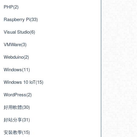
PHP(2)
Raspberry Pi(33)
Visual Studio(6)
VMWare(3)
Webduino(2)
Windows(11)
Windows 10 IoT(15)
WordPress(2)
好用軟體(30)
好站分享(31)
安裝教學(15)