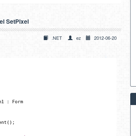
 SetPixel
.NET
ez
2012-06-20
。
m1 : Form
ent();