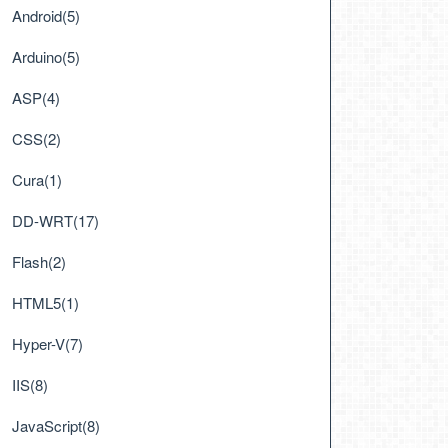
Android(5)
etupInformation.ApplicationBase, 
"Tulips.jpg"
);
Arduino(5)
ASP(4)
CSS(2)
Cura(1)
DD-WRT(17)
會變成灰階
Flash(2)
HTML5(1)
Hyper-V(7)
IIS(8)
JavaScript(8)