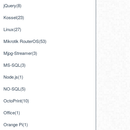
jQuery(8)
Kossel(23)
Linux(27)
Mikrotik RouterOS(53)
Mjpg-Streamer(3)
MS-SQL(3)
Node.js(1)
NO-SQL(5)
OctoPrint(10)
Office(1)
Orange Pi(1)