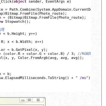
_Click(
object
sender, EventArgs e)
te = Path.Combine(System.AppDomain.CurrentDomain.S
ap)Bitmap.FromFile(Photo_route);
e = (Bitmap)Bitmap.FromFile(Photo_route);
ew
Stopwatch();
處理
y < b.Height; y++)
 0; x < b.Width; x++)
lor = b.GetPixel(x, y);
= (color.R + color.G + color.B) / 3; 
//RGB同除3就
el(x, y, Color.FromArgb(avg, avg, avg));
e = b;
sw.ElapsedMilliseconds.ToString() + 
" /ms"
);