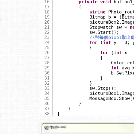
16
private
void
button1
17
{
18
string
Photo_rou
19
Bitmap b = (Bitm
20
pictureBox2.Imag
21
Stopwatch sw = 
n
22
sw.Start();
23
//對每個pixel取出
24
for
(
int
y = 0; 
25
{
26
for
(
int
x =
27
{
28
Color co
29
int
avg 
30
b.SetPix
31
}
32
}
33
sw.Stop();
34
pictureBox1.Imag
35
MessageBox.Show(
36
}
37
}
38
}