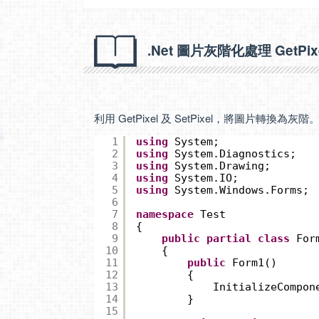
.Net 圖片灰階化處理 GetPixel
利用 GetPixel 及 SetPixel，將圖片轉換為灰階
1
using
System;
2
using
System.Diagnostics;
3
using
System.Drawing;
4
using
System.IO;
5
using
System.Windows.Forms;
6
7
namespace
Test
8
{
9
public
partial
class
For
10
{
11
public
Form1()
12
{
13
InitializeCompon
14
}
15