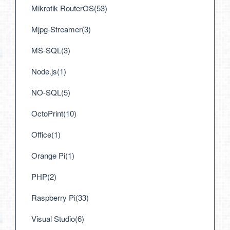
Mikrotik RouterOS(53)
Mjpg-Streamer(3)
MS-SQL(3)
Node.js(1)
NO-SQL(5)
OctoPrint(10)
Office(1)
Orange Pi(1)
PHP(2)
Raspberry Pi(33)
Visual Studio(6)