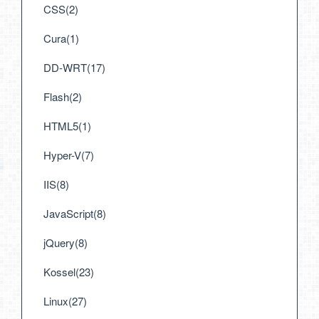
CSS(2)
Cura(1)
DD-WRT(17)
Flash(2)
HTML5(1)
Hyper-V(7)
IIS(8)
JavaScript(8)
jQuery(8)
Kossel(23)
Linux(27)