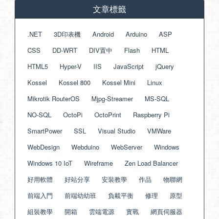
文章標籤
.NET
3D印表機
Android
Arduino
ASP
CSS
DD-WRT
DIV置中
Flash
HTML
HTML5
Hyper-V
IIS
JavaScript
jQuery
Kossel
Kossel 800
Kossel Mini
Linux
Mikrotik RouterOS
Mjpg-Streamer
MS-SQL
NO-SQL
OctoPi
OctoPrint
Raspberry Pi
SmartPower
SSL
Visual Studio
VMWare
WebDesign
Webduino
WebServer
Windows
Windows 10 IoT
Wireframe
Zen Load Balancer
好用軟體
好站分享
安裝教學
作品
物聯網
前端入門
前端幼幼班
負載平衡
修理
原型
組裝教學
開箱
雲端電源
實戰
網頁伺服器