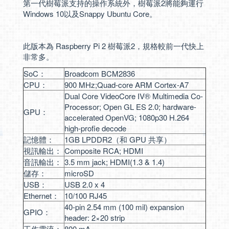
第一代樹莓派支持的操作系統外，樹莓派2將能夠運行
Windows 10以及Snappy Ubuntu Core。
此版本為 Raspberry Pi 2 樹莓派2，規格較前一代快上
非常多。
SoC：
Broadcom BCM2836
CPU：
900 MHz;Quad-core ARM Cortex-A7
Dual Core VideoCore IV® Multimedia Co-
Processor; Open GL ES 2.0; hardware-
GPU：
accelerated OpenVG; 1080p30 H.264
high-profie decode
記憶體：
1GB LPDDR2（和 GPU 共享）
視訊輸出：
Composite RCA; HDMI
音訊輸出：
3.5 mm jack; HDMI(1.3 & 1.4)
儲存：
microSD
USB：
USB 2.0 x 4
Ethernet：
10/100 RJ45
40-pin 2.54 mm (100 mil) expansion
GPIO：
header: 2×20 strip
工作電流：
800 mA