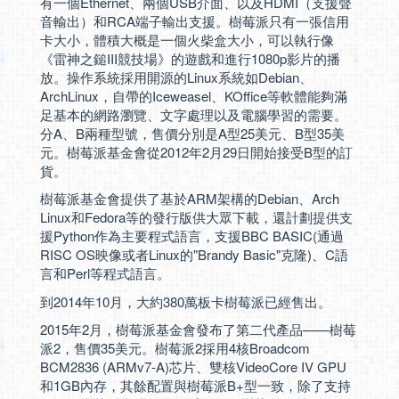
有一個Ethernet、兩個USB介面、以及HDMI（支援聲
音輸出）和RCA端子輸出支援。樹莓派只有一張信用
卡大小，體積大概是一個火柴盒大小，可以執行像
《雷神之鎚III競技場》的遊戲和進行1080p影片的播
放。操作系統採用開源的Linux系統如Debian、
ArchLinux，自帶的Iceweasel、KOffice等軟體能夠滿
足基本的網路瀏覽、文字處理以及電腦學習的需要。
分A、B兩種型號，售價分別是A型25美元、B型35美
元。樹莓派基金會從2012年2月29日開始接受B型的訂
貨。
樹莓派基金會提供了基於ARM架構的Debian、Arch
Linux和Fedora等的發行版供大眾下載，還計劃提供支
援Python作為主要程式語言，支援BBC BASIC(通過
RISC OS映像或者Linux的"Brandy Basic"克隆)、C語
言和Perl等程式語言。
到2014年10月，大約380萬板卡樹莓派已經售出。
2015年2月，樹莓派基金會發布了第二代產品——樹莓
派2，售價35美元。樹莓派2採用4核Broadcom
BCM2836 (ARMv7-A)芯片、雙核VideoCore IV GPU
和1GB內存，其餘配置與樹莓派B+型一致，除了支持