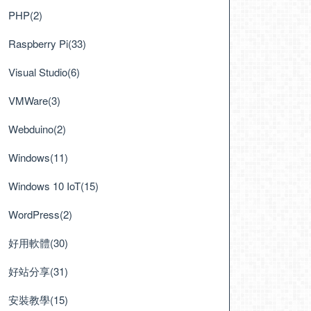
PHP(2)
Raspberry Pi(33)
Visual Studio(6)
VMWare(3)
Webduino(2)
Windows(11)
Windows 10 IoT(15)
WordPress(2)
好用軟體(30)
好站分享(31)
安裝教學(15)