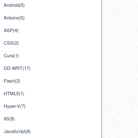
Android(5)
Arduino(5)
ASP(4)
CSS(2)
Cura(1)
DD-WRT(17)
Flash(2)
HTML5(1)
Hyper-V(7)
IIS(8)
JavaScript(8)