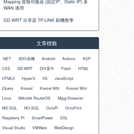
Mapping 虛擬伺服器 (固定IP、Static IP) 多
WAN 適用
DD-WRT 分享器 TP-LINK 刷機教學
文章標籤
.NET
3D印表機
Android
Arduino
ASP
CSS
DD-WRT
DIV置中
Flash
HTML
HTML5
Hyper-V
IIS
JavaScript
jQuery
Kossel
Kossel 800
Kossel Mini
Linux
Mikrotik RouterOS
Mjpg-Streamer
MS-SQL
NO-SQL
OctoPi
OctoPrint
Raspberry Pi
SmartPower
SSL
Visual Studio
VMWare
WebDesign