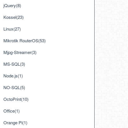
jQuery(8)
Kossel(23)
Linux(27)
Mikrotik RouterOS(53)
Mjpg-Streamer(3)
MS-SQL(3)
Node.js(1)
NO-SQL(5)
OctoPrint(10)
Office(1)
Orange Pi(1)