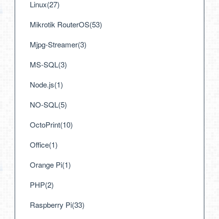
Linux(27)
Mikrotik RouterOS(53)
Mjpg-Streamer(3)
MS-SQL(3)
Node.js(1)
NO-SQL(5)
OctoPrint(10)
Office(1)
Orange Pi(1)
PHP(2)
Raspberry Pi(33)