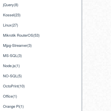
jQuery(8)
Kossel(23)
Linux(27)
Mikrotik RouterOS(53)
Mjpg-Streamer(3)
MS-SQL(3)
Node.js(1)
NO-SQL(5)
OctoPrint(10)
Office(1)
Orange Pi(1)