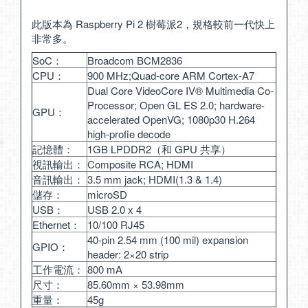
此版本為 Raspberry Pi 2 樹莓派2，規格較前一代快上
非常多。
SoC：
Broadcom BCM2836
CPU：
900 MHz;Quad-core ARM Cortex-A7
Dual Core VideoCore IV® Multimedia Co-
Processor; Open GL ES 2.0; hardware-
GPU：
accelerated OpenVG; 1080p30 H.264
high-profie decode
記憶體：
1GB LPDDR2（和 GPU 共享）
視訊輸出：
Composite RCA; HDMI
音訊輸出：
3.5 mm jack; HDMI(1.3 & 1.4)
儲存：
microSD
USB：
USB 2.0 x 4
Ethernet：
10/100 RJ45
40-pin 2.54 mm (100 mil) expansion
GPIO：
header: 2×20 strip
工作電流：
800 mA
尺寸：
85.60mm × 53.98mm
重量：
45g