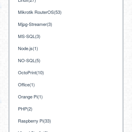
Mikrotik RouterOS(53)
Mjpg-Streamer(3)
MS-SQL(3)
Node.js(1)
NO-SQL(5)
OctoPrint(10)
Office(1)
Orange Pi(1)
PHP(2)
Raspberry Pi(33)