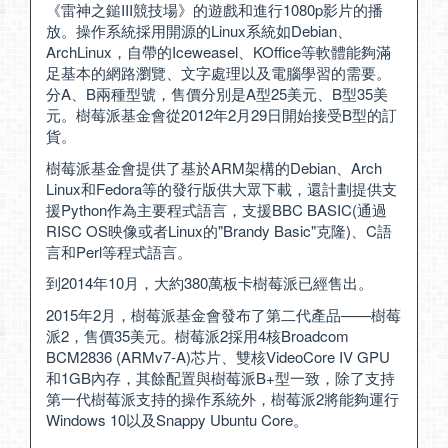
《雷神之鎚III競技場》的遊戲和進行1080p影片的播
放。操作系統採用開源的Linux系統如Debian、
ArchLinux，自帶的Iceweasel、KOffice等軟體能夠滿
足基本的網路瀏覽、文字處理以及電腦學習的需要。
分A、B兩種型號，售價分別是A型25美元、B型35美
元。樹莓派基金會從2012年2月29日開始接受B型的訂
貨。
樹莓派基金會提供了基於ARM架構的Debian、Arch
Linux和Fedora等的發行版供大眾下載，還計劃提供支
援Python作為主要程式語言，支援BBC BASIC(通過
RISC OS映像或者Linux的"Brandy Basic"克隆)、C語
言和Perl等程式語言。
到2014年10月，大約380萬板卡樹莓派已經售出。
2015年2月，樹莓派基金會發布了第二代產品——樹莓
派2，售價35美元。樹莓派2採用4核Broadcom
BCM2836 (ARMv7-A)芯片、雙核VideoCore IV GPU
和1GB內存，其餘配置與樹莓派B+型一致，除了支持
第一代樹莓派支持的操作系統外，樹莓派2將能夠運行
Windows 10以及Snappy Ubuntu Core。