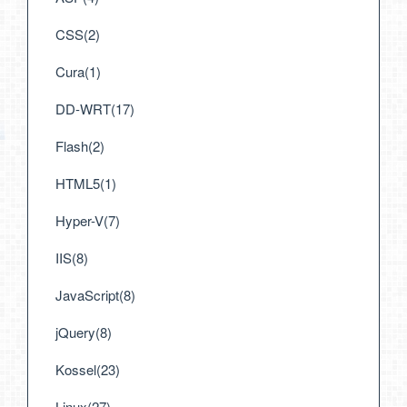
CSS(2)
Cura(1)
DD-WRT(17)
Flash(2)
HTML5(1)
Hyper-V(7)
IIS(8)
JavaScript(8)
jQuery(8)
Kossel(23)
Linux(27)