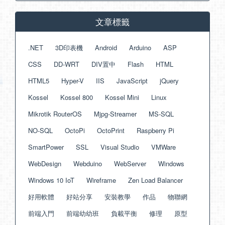
文章標籤
.NET
3D印表機
Android
Arduino
ASP
CSS
DD-WRT
DIV置中
Flash
HTML
HTML5
Hyper-V
IIS
JavaScript
jQuery
Kossel
Kossel 800
Kossel Mini
Linux
Mikrotik RouterOS
Mjpg-Streamer
MS-SQL
NO-SQL
OctoPi
OctoPrint
Raspberry Pi
SmartPower
SSL
Visual Studio
VMWare
WebDesign
Webduino
WebServer
Windows
Windows 10 IoT
Wireframe
Zen Load Balancer
好用軟體
好站分享
安裝教學
作品
物聯網
前端入門
前端幼幼班
負載平衡
修理
原型