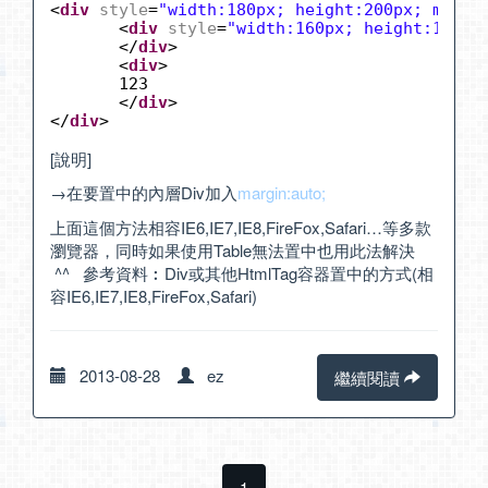
<
div
style
=
"width:180px; height:200px; margi
<
div
style
=
"width:160px; height:140px
</
div
>
<
div
>
123
</
div
>
</
div
>
[說明]
→在要置中的內層Div加入
margin:auto;
上面這個方法相容IE6,IE7,IE8,FireFox,Safari…等多款
瀏覽器，同時如果使用Table無法置中也用此法解決
^^ 參考資料︰
Div或其他HtmlTag容器置中的方式(相
容IE6,IE7,IE8,FireFox,Safari)
2013-08-28
ez
繼續閱讀
1