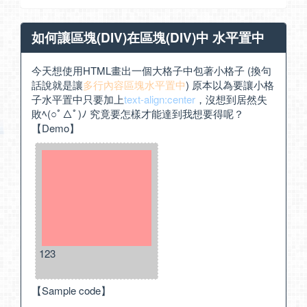
如何讓區塊(DIV)在區塊(DIV)中 水平置中
今天想使用HTML畫出一個大格子中包著小格子 (換句
話說就是讓
多行內容區塊水平置中
) 原本以為要讓小格
子水平置中只要加上
text-align:center
，沒想到居然失
敗ﾍ(○ﾟ△ﾟ)ﾉ 究竟要怎樣才能達到我想要得呢？
【Demo】
123
【Sample code】