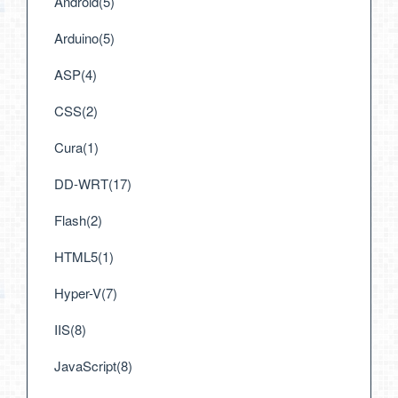
Android(5)
Arduino(5)
ASP(4)
CSS(2)
Cura(1)
DD-WRT(17)
Flash(2)
HTML5(1)
Hyper-V(7)
IIS(8)
JavaScript(8)