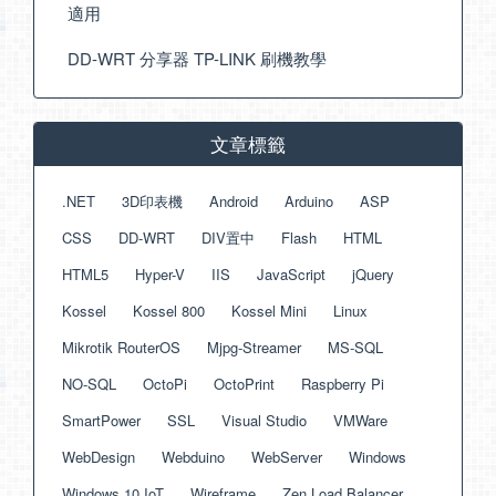
適用
DD-WRT 分享器 TP-LINK 刷機教學
文章標籤
.NET
3D印表機
Android
Arduino
ASP
CSS
DD-WRT
DIV置中
Flash
HTML
HTML5
Hyper-V
IIS
JavaScript
jQuery
Kossel
Kossel 800
Kossel Mini
Linux
Mikrotik RouterOS
Mjpg-Streamer
MS-SQL
NO-SQL
OctoPi
OctoPrint
Raspberry Pi
SmartPower
SSL
Visual Studio
VMWare
WebDesign
Webduino
WebServer
Windows
Windows 10 IoT
Wireframe
Zen Load Balancer