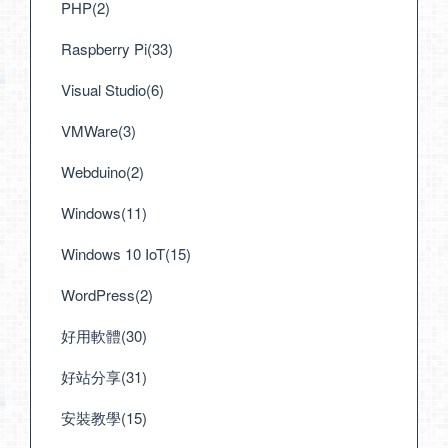
PHP(2)
Raspberry Pi(33)
Visual Studio(6)
VMWare(3)
Webduino(2)
Windows(11)
Windows 10 IoT(15)
WordPress(2)
好用軟體(30)
好站分享(31)
安裝教學(15)