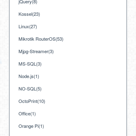
jQuery(8)
Kossel(23)
Linux(27)
Mikrotik RouterOS(53)
Mjpg-Streamer(3)
MS-SQL(3)
Node.js(1)
NO-SQL(5)
OctoPrint(10)
Office(1)
Orange Pi(1)