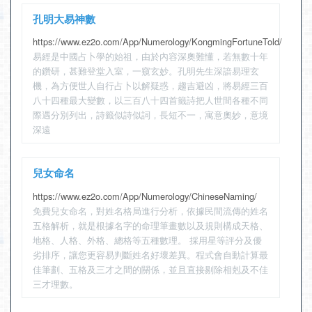
孔明大易神數
https://www.ez2o.com/App/Numerology/KongmingFortuneTold/
易經是中國占卜學的始祖，由於內容深奧難懂，若無數十年
的鑽研，甚難登堂入室，一窺玄妙。孔明先生深諳易理玄
機，為方便世人自行占卜以解疑惑，趨吉避凶，將易經三百
八十四種最大變數，以三百八十四首籤詩把人世間各種不同
際遇分別列出，詩籤似詩似詞，長短不一，寓意奧妙，意境
深遠
兒女命名
https://www.ez2o.com/App/Numerology/ChineseNaming/
免費兒女命名，對姓名格局進行分析，依據民間流傳的姓名
五格解析，就是根據名字的命理筆畫數以及規則構成天格、
地格、人格、外格、總格等五種數理。 採用星等評分及優
劣排序，讓您更容易判斷姓名好壞差異。程式會自動計算最
佳筆劃、五格及三才之間的關係，並且直接剔除相剋及不佳
三才理數。