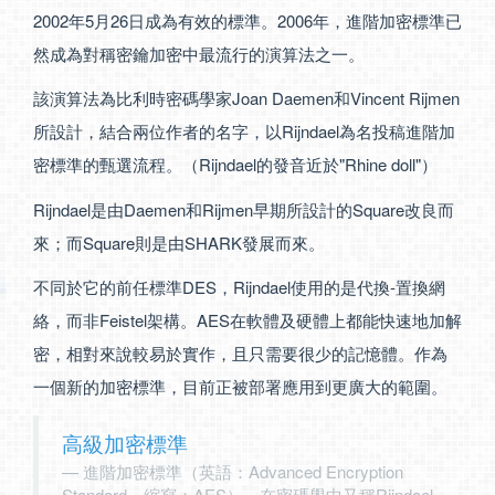
2002年5月26日成為有效的標準。2006年，進階加密標準已
然成為對稱密鑰加密中最流行的演算法之一。
該演算法為比利時密碼學家Joan Daemen和Vincent Rijmen
所設計，結合兩位作者的名字，以Rijndael為名投稿進階加
密標準的甄選流程。（Rijndael的發音近於"Rhine doll"）
Rijndael是由Daemen和Rijmen早期所設計的Square改良而
來；而Square則是由SHARK發展而來。
不同於它的前任標準DES，Rijndael使用的是代換-置換網
絡，而非Feistel架構。AES在軟體及硬體上都能快速地加解
密，相對來說較易於實作，且只需要很少的記憶體。作為
一個新的加密標準，目前正被部署應用到更廣大的範圍。
高級加密標準
進階加密標準（英語：Advanced Encryption
Standard，縮寫：AES），在密碼學中又稱Rijndael