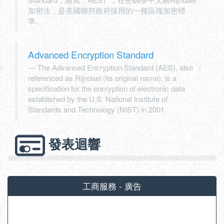
加密法，是美國聯邦政府採用的一種區塊加密標
準。
Advanced Encryption Standard
The Advanced Encryption Standard (AES), also
referenced as Rijndael (its original name), is a
specification for the encryption of electronic data
established by the U.S. National Institute of
Standards and Technology (NIST) in 2001.
發表迴響
工商服務 - 廣告