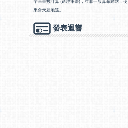
字筆畫數計算 (命理筆畫)，並非一般算命網站，
果會天差地遠。
發表迴響