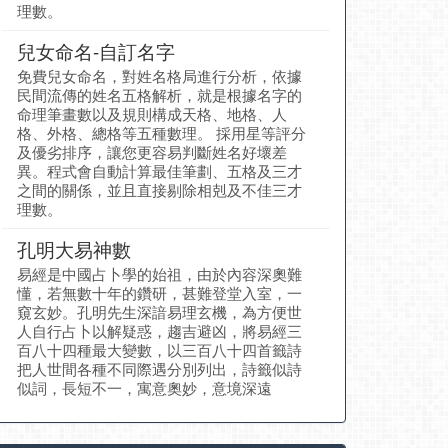
理數。
兒女命名-自訂名字
免費兒女命名，對姓名格局進行分析，依據
民間流傳的姓名五格解析，就是根據名字的
命理筆畫數以及規則構成天格、地格、人
格、外格、總格等五種數理。 採用星等評分
及優劣排序，讓您更容易判斷姓名好壞差
異。程式會自動計算最佳筆劃、五格及三才
之間的關係，並且直接剔除相剋及不佳三才
理數。
孔明大易神數
易經是中國占卜學的始祖，由於內容深奧難
懂，若無數十年的鑽研，甚難登堂入室，一
窺玄妙。孔明先生深諳易理玄機，為方便世
人自行占卜以解疑惑，趨吉避凶，將易經三
百八十四種最大變數，以三百八十四首籤詩
把人世間各種不同際遇分別列出，詩籤似詩
似詞，長短不一，寓意奧妙，意境深遠