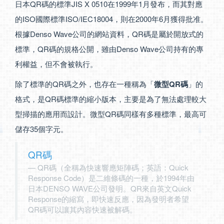
日本QR碼的標準JIS X 0510在1999年1月發布，而其對應
的ISO國際標準ISO/IEC18004，則在2000年6月獲得批准。
根據Denso Wave公司的網站資料，QR碼是屬於開放式的
標準，QR碼的規格公開，雖由Denso Wave公司持有的專
利權益，但不會被執行。
除了標準的QR碼之外，也存在一種稱為「
微型QR碼
」的
格式，是QR碼標準的縮小版本，主要是為了無法處理較大
型掃描的應用而設計。微型QR碼同樣有多種標準，最高可
儲存35個字元。
QR碼
QR碼（全稱為快速響應矩陣碼；英語：Quick
Response Code）是二維條碼的一種，於1994年由
日本DENSO WAVE公司發明。QR來自英文Quick
Response的縮寫，即快速反應，因為發明者希望
QR碼可以讓其內容快速被解碼。