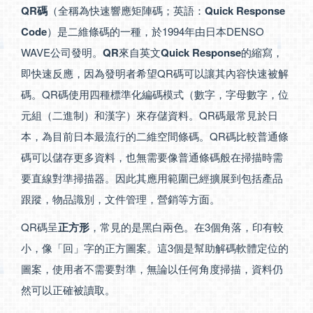
QR碼
（全稱為快速響應矩陣碼；英語：
Quick Response
Code
）是二維條碼的一種，於1994年由日本DENSO
WAVE公司發明。
QR
來自英文
Quick Response
的縮寫，
即快速反應，因為發明者希望QR碼可以讓其內容快速被解
碼。QR碼使用四種標準化編碼模式（數字，字母數字，位
元組（二進制）和漢字）來存儲資料。QR碼最常見於日
本，為目前日本最流行的二維空間條碼。QR碼比較普通條
碼可以儲存更多資料，也無需要像普通條碼般在掃描時需
要直線對準掃描器。因此其應用範圍已經擴展到包括產品
跟蹤，物品識別，文件管理，營銷等方面。
QR碼呈
正方形
，常見的是黑白兩色。在3個角落，印有較
小，像「回」字的正方圖案。這3個是幫助解碼軟體定位的
圖案，使用者不需要對準，無論以任何角度掃描，資料仍
然可以正確被讀取。