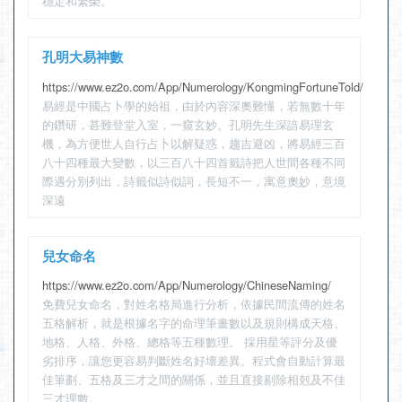
穩定和繁榮。
孔明大易神數
https://www.ez2o.com/App/Numerology/KongmingFortuneTold/
易經是中國占卜學的始祖，由於內容深奧難懂，若無數十年
的鑽研，甚難登堂入室，一窺玄妙。孔明先生深諳易理玄
機，為方便世人自行占卜以解疑惑，趨吉避凶，將易經三百
八十四種最大變數，以三百八十四首籤詩把人世間各種不同
際遇分別列出，詩籤似詩似詞，長短不一，寓意奧妙，意境
深遠
兒女命名
https://www.ez2o.com/App/Numerology/ChineseNaming/
免費兒女命名，對姓名格局進行分析，依據民間流傳的姓名
五格解析，就是根據名字的命理筆畫數以及規則構成天格、
地格、人格、外格、總格等五種數理。 採用星等評分及優
劣排序，讓您更容易判斷姓名好壞差異。程式會自動計算最
佳筆劃、五格及三才之間的關係，並且直接剔除相剋及不佳
三才理數。