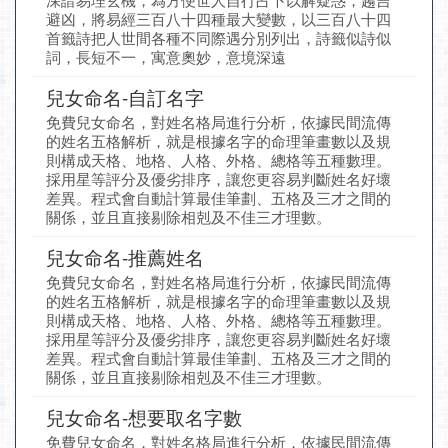
避凶，將易經三百八十四種最大變數，以三百八十四
首籤詩把人世間各種不同際遇分別列出，詩籤似詩似
詞，長短不一，寓意奧妙，意境深遠
兒女命名-自訂名字
免費兒女命名，對姓名格局進行分析，依據民間流傳
的姓名五格解析，就是根據名字的命理筆畫數以及規
則構成天格、地格、人格、外格、總格等五種數理。
採用星等評分及優劣排序，讓您更容易判斷姓名好壞
差異。程式會自動計算最佳筆劃、五格及三才之間的
關係，並且直接剔除相剋及不佳三才理數。
兒女命名-推薦姓名
免費兒女命名，對姓名格局進行分析，依據民間流傳
的姓名五格解析，就是根據名字的命理筆畫數以及規
則構成天格、地格、人格、外格、總格等五種數理。
採用星等評分及優劣排序，讓您更容易判斷姓名好壞
差異。程式會自動計算最佳筆劃、五格及三才之間的
關係，並且直接剔除相剋及不佳三才理數。
兒女命名-想要取名字數
免費兒女命名，對姓名格局進行分析，依據民間流傳