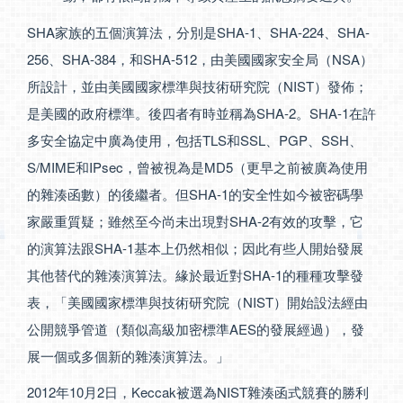
SHA家族的五個演算法，分別是SHA-1、SHA-224、SHA-
256、SHA-384，和SHA-512，由美國國家安全局（NSA）
所設計，並由美國國家標準與技術研究院（NIST）發佈；
是美國的政府標準。後四者有時並稱為SHA-2。SHA-1在許
多安全協定中廣為使用，包括TLS和SSL、PGP、SSH、
S/MIME和IPsec，曾被視為是MD5（更早之前被廣為使用
的雜湊函數）的後繼者。但SHA-1的安全性如今被密碼學
家嚴重質疑；雖然至今尚未出現對SHA-2有效的攻擊，它
的演算法跟SHA-1基本上仍然相似；因此有些人開始發展
其他替代的雜湊演算法。緣於最近對SHA-1的種種攻擊發
表，「美國國家標準與技術研究院（NIST）開始設法經由
公開競爭管道（類似高級加密標準AES的發展經過），發
展一個或多個新的雜湊演算法。」
2012年10月2日，Keccak被選為NIST雜湊函式競賽的勝利