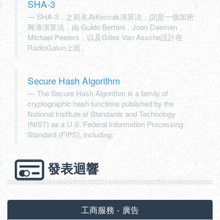
SHA-3
SHA-3，之前名為Keccak演算法，[2]是一個加密
雜湊演算法，由 Guido Bertoni，Joan Daemen，
Michael Peeters，以及Gilles Van Assche設計在
RadioGatun上面。
Secure Hash Algorithm
The Secure Hash Algorithm is a family of
cryptographic hash functions published by the
National Institute of Standards and Technology
(NIST) as a U.S. Federal Information Processing
Standard (FIPS), including:
發表迴響
工商服務 - 廣告