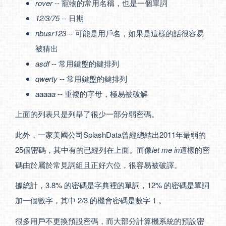
rover
-- 寵物的常用名稱，也是一個單詞
12/3/75
-- 日期
nbusr123
-- 可能是用戶名，如果是這樣的話很容易
被猜出
asdf
-- 常用鍵盤的鍵排列
qwerty
-- 常用鍵盤的鍵排列
aaaaa
-- 重複的字母，極易被破解
上面的列表只是列舉了很少一部分弱密碼。
此外，一家美國公司SplashData曾經總結出2011年最弱的
25個密碼，其中有的已經列在上面。而像
let me in
這樣的密
碼由於屬於常見詞組且正好六位，很容易被破譯。
據統計，3.8% 的密碼是字典裡的單詞，12% 的密碼是單詞
加一個數字，其中 2/3 的機會密碼是數字 1 。
很多用戶不更換預設密碼，而大部分計算機系統的預設密