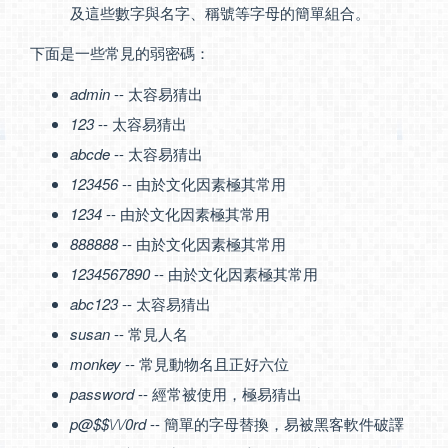
及這些數字與名字、稱號等字母的簡單組合。
下面是一些常見的弱密碼：
admin
-- 太容易猜出
123
-- 太容易猜出
abcde
-- 太容易猜出
123456
-- 由於文化因素極其常用
1234
-- 由於文化因素極其常用
888888
-- 由於文化因素極其常用
1234567890
-- 由於文化因素極其常用
abc123
-- 太容易猜出
susan
-- 常見人名
monkey
-- 常見動物名且正好六位
password
-- 經常被使用，極易猜出
p@$$\/\/0rd
-- 簡單的字母替換，易被黑客軟件破譯