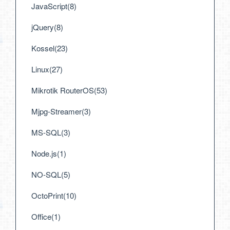
JavaScript(8)
jQuery(8)
Kossel(23)
Linux(27)
Mikrotik RouterOS(53)
Mjpg-Streamer(3)
MS-SQL(3)
Node.js(1)
NO-SQL(5)
OctoPrint(10)
Office(1)