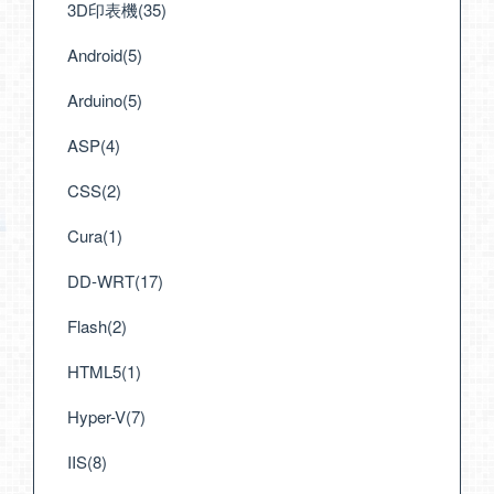
3D印表機(35)
Android(5)
Arduino(5)
ASP(4)
CSS(2)
Cura(1)
DD-WRT(17)
Flash(2)
HTML5(1)
Hyper-V(7)
IIS(8)