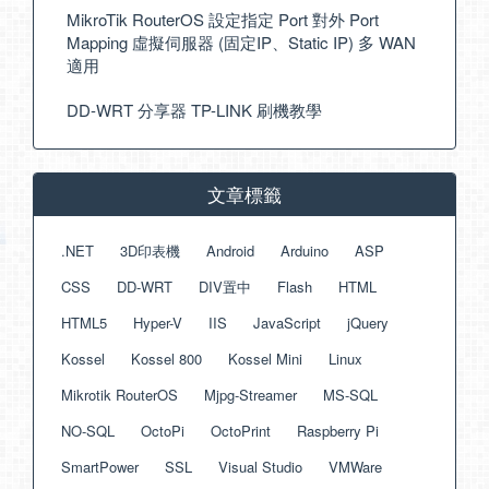
MikroTik RouterOS 設定指定 Port 對外 Port
Mapping 虛擬伺服器 (固定IP、Static IP) 多 WAN
適用
DD-WRT 分享器 TP-LINK 刷機教學
文章標籤
.NET
3D印表機
Android
Arduino
ASP
CSS
DD-WRT
DIV置中
Flash
HTML
HTML5
Hyper-V
IIS
JavaScript
jQuery
Kossel
Kossel 800
Kossel Mini
Linux
Mikrotik RouterOS
Mjpg-Streamer
MS-SQL
NO-SQL
OctoPi
OctoPrint
Raspberry Pi
SmartPower
SSL
Visual Studio
VMWare