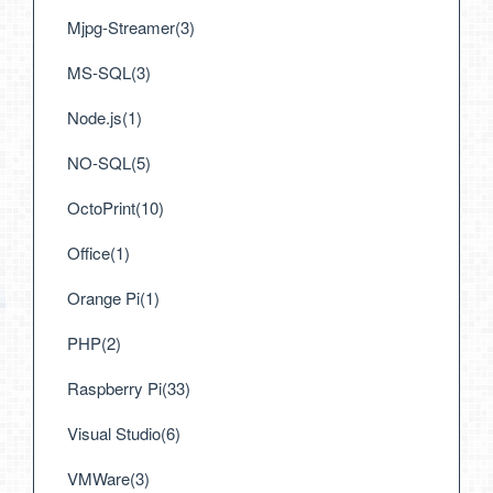
Mjpg-Streamer(3)
MS-SQL(3)
Node.js(1)
NO-SQL(5)
OctoPrint(10)
Office(1)
Orange Pi(1)
PHP(2)
Raspberry Pi(33)
Visual Studio(6)
VMWare(3)