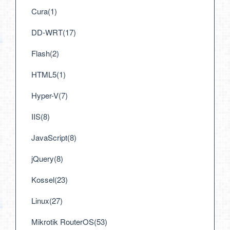
Cura(1)
DD-WRT(17)
Flash(2)
HTML5(1)
Hyper-V(7)
IIS(8)
JavaScript(8)
jQuery(8)
Kossel(23)
Linux(27)
Mikrotik RouterOS(53)