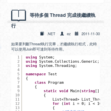
等待多個 Thread 完成後繼續執
行
.NET
ez
2011-11-30
如果要判斷Thread執行完畢，才繼續執行程式，此時
可以使用Join即可達到等待作用。
1
using
System;
2
using
System.Collections.Generic;
3
using
System.Threading;
4
5
namespace
Test
6
{
7
class
Program
8
{
9
static
void
Main(
string
[] args
10
{
11
List<Thread> List_Thread =
12
for
(
int
i = 0; i < 10; i+
13
{