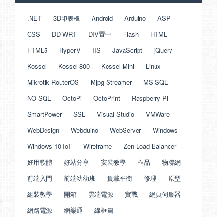
.NET
3D印表機
Android
Arduino
ASP
CSS
DD-WRT
DIV置中
Flash
HTML
HTML5
Hyper-V
IIS
JavaScript
jQuery
Kossel
Kossel 800
Kossel Mini
Linux
Mikrotik RouterOS
Mjpg-Streamer
MS-SQL
NO-SQL
OctoPi
OctoPrint
Raspberry Pi
SmartPower
SSL
Visual Studio
VMWare
WebDesign
Webduino
WebServer
Windows
Windows 10 IoT
Wireframe
Zen Load Balancer
好用軟體
好站分享
安裝教學
作品
物聯網
前端入門
前端幼幼班
負載平衡
修理
原型
組裝教學
開箱
雲端電源
實戰
網頁伺服器
網路電源
網樂通
線框圖