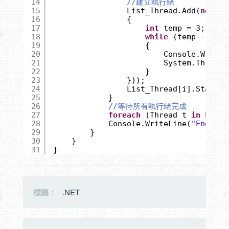
14
//建立執行緒
15
List_Thread.Add(
new
Th
16
{
17
int
temp = 3;
18
while
(temp-- > 0)
19
{
20
Console.WriteL
21
System.Threadi
22
}
23
}));
24
List_Thread[i].Start(i
25
}
26
//等待所有執行緒完成
27
foreach
(Thread t 
in
List_
28
Console.WriteLine(
"End"
);
29
}
30
}
31
}
標籤：
.NET